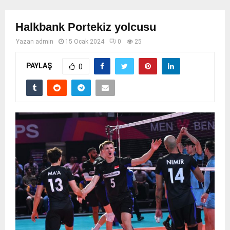
Halkbank Portekiz yolcusu
Yazan
admin
15 Ocak 2024
0
25
PAYLAŞ
0