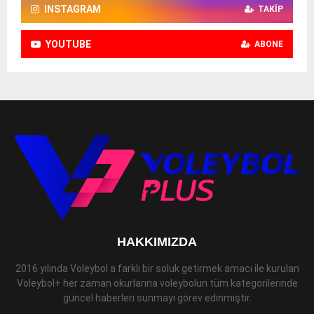
INSTAGRAM
TAKIP
YOUTUBE
ABONE
HAKKIMIZDA
2016 yılında Voleybol a farklı bir soluk getirmek amacı ile kurulan
Voleybol+ her zaman okurlarına voleybolun tüm kategorilerinde
güncel haberleri sunmayı görev edinmiştir.