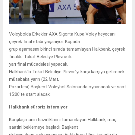
Voleybolda Erkekler AXA Sigorta Kupa Voley heyecanı
çeyrek final etabı yaşanıyor. Kupada
grup aşamasını birinci sırada tamamlayan Halkbank, çeyrek
finalde Tokat Belediye Plevne ile
yarı final mücadelesi yapacak.
Halkbank’la Tokat Belediye Plevne’yi karşı karşıya getirecek
müsabaka yarın (22 Mart,
Pazartesi) Başkent Voleybol Salonunda oynanacak ve saat
15:00’te start alacak.
Halkbank sürpriz istemiyor
Karşılaşmanın hazırlıklarını tamamlayan Halkbank, maç
saatini beklemeye başladı. Başkent
ekibinin deneyimli oyuncusu Fatih Eren Uğur, kupada da