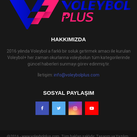
HAKKIMIZDA
2016 yılında Voleybol a farklı bir soluk getirmek amacı ile kurulan
Voleybol+ her zaman okurlarına voleybolun tüm kategorilerinde
güncel haberleri sunmayı görev edinmiştir.
İletişim:
info@voleybolplus.com
SOSYAL PAYLAŞIM
@2016 - www.voleybolplus.com. Tüm hakları saklıdır. Tasarım ve Yazılım :