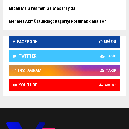
Micah Ma’a resmen Galatasaray’da
Mehmet Akif Üstündağ: Başarıyı korumak daha zor
FACEBOOK
BEĞENI
TWITTER
TAKIP
INSTAGRAM
TAKIP
YOUTUBE
ABONE