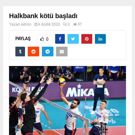
Halkbank kötü başladı
Yazan
admin
6 Aralık 2023
0
97
PAYLAŞ
0