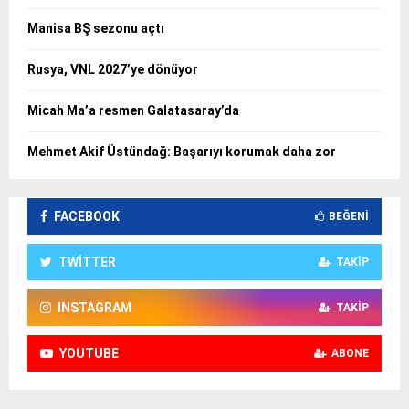
Manisa BŞ sezonu açtı
Rusya, VNL 2027’ye dönüyor
Micah Ma’a resmen Galatasaray’da
Mehmet Akif Üstündağ: Başarıyı korumak daha zor
FACEBOOK
BEĞENI
TWITTER
TAKIP
INSTAGRAM
TAKIP
YOUTUBE
ABONE