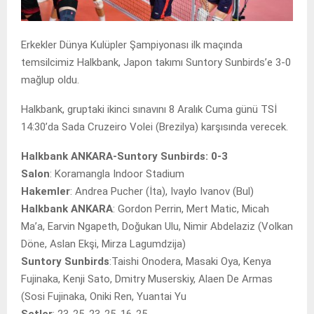
Erkekler Dünya Kulüpler Şampiyonası ilk maçında
temsilcimiz Halkbank, Japon takımı Suntory Sunbirds’e 3-0
mağlup oldu.
Halkbank, gruptaki ikinci sınavını 8 Aralık Cuma günü TSİ
14:30’da Sada Cruzeiro Volei (Brezilya) karşısında verecek.
Halkbank ANKARA-Suntory Sunbirds: 0-3
Salon
: Koramangla Indoor Stadium
Hakemler
: Andrea Pucher (İta), Ivaylo Ivanov (Bul)
Halkbank ANKARA
: Gordon Perrin, Mert Matic, Micah
Ma’a, Earvin Ngapeth, Doğukan Ulu, Nimir Abdelaziz (Volkan
Döne, Aslan Ekşi, Mirza Lagumdzija)
Suntory Sunbirds
:Taishi Onodera, Masaki Oya, Kenya
Fujinaka, Kenji Sato, Dmitry Muserskiy, Alaen De Armas
(Sosi Fujinaka, Oniki Ren, Yuantai Yu