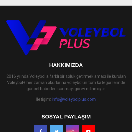
HAKKIMIZDA
2016 yılında Voleybol a farklı bir soluk getirmek amacı ile kurulan
Voleybol+ her zaman okurlarına voleybolun tüm kategorilerinde
güncel haberleri sunmayı görev edinmiştir.
İletişim:
info@voleybolplus.com
SOSYAL PAYLAŞIM