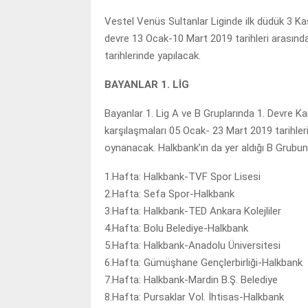
Vestel Venüs Sultanlar Liginde ilk düdük 3 Ka
devre 13 Ocak-10 Mart 2019 tarihleri arasın
tarihlerinde yapılacak.
BAYANLAR 1. LİG
Bayanlar 1. Lig A ve B Gruplarında 1. Devre Kar
karşılaşmaları 05 Ocak- 23 Mart 2019 tarihleri
oynanacak. Halkbank’ın da yer aldığı B Grubund
1.Hafta: Halkbank-TVF Spor Lisesi
2.Hafta: Sefa Spor-Halkbank
3.Hafta: Halkbank-TED Ankara Kolejliler
4.Hafta: Bolu Belediye-Halkbank
5.Hafta: Halkbank-Anadolu Üniversitesi
6.Hafta: Gümüşhane Gençlerbirliği-Halkbank
7.Hafta: Halkbank-Mardin B.Ş. Belediye
8.Hafta: Pursaklar Vol. İhtisas-Halkbank