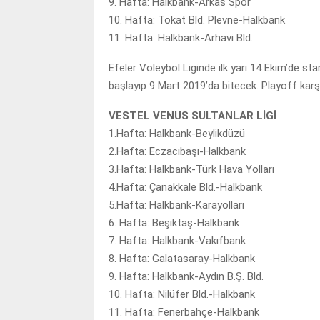
9. Hafta: Halkbank-Arkas Spor
10. Hafta: Tokat Bld. Plevne-Halkbank
11. Hafta: Halkbank-Arhavi Bld.
Efeler Voleybol Liginde ilk yarı 14 Ekim’de sta
başlayıp 9 Mart 2019’da bitecek. Playoff karş
VESTEL VENUS SULTANLAR LİGİ
1.Hafta: Halkbank-Beylikdüzü
2.Hafta: Eczacıbaşı-Halkbank
3.Hafta: Halkbank-Türk Hava Yolları
4.Hafta: Çanakkale Bld.-Halkbank
5.Hafta: Halkbank-Karayolları
6. Hafta: Beşiktaş-Halkbank
7. Hafta: Halkbank-Vakıfbank
8. Hafta: Galatasaray-Halkbank
9. Hafta: Halkbank-Aydın B.Ş. Bld.
10. Hafta: Nilüfer Bld.-Halkbank
11. Hafta: Fenerbahçe-Halkbank