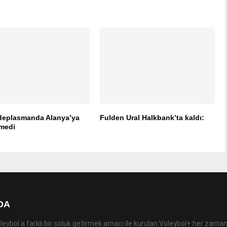
deplasmanda Alanya’ya
Fulden Ural Halkbank’ta kaldı:
rmedi
DA
leybol a farklı bir soluk getirmek amacı ile kurulan Voleybol+ her zaman