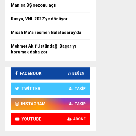
Manisa BŞ sezonu açtı
Rusya, VNL 2027’ye dönüyor
Micah Ma’a resmen Galatasaray’da
Mehmet Akif Üstündağ: Başarıyı
korumak daha zor
FACEBOOK
BEĞENI
TWITTER
TAKIP
INSTAGRAM
TAKIP
YOUTUBE
ABONE