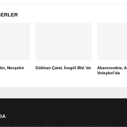
ABERLER
tin, Nevşehir
Gökhan Çatal, İnegöl Bld.’de
Abercrombie, 
Voleybol’da
DA