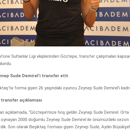
fone Sultanlar Ligi ekiplerinden Göztepe, transfer çalışmaları kaps
ulundu.
nep Sude Demirel’i transfer etti
ktaş’ta forma giyen 26 yaşındaki oyuncu Zeynep Sude Demirel’i kadr
transfer açıklaması
lan açıklamada, “Göztepe’mize hoş geldin Zeynep Sude Demirel. Ort
oynayan 2000 doğumlu Zeynep Sude Demirel ile önümüzdeki sezon 
dık. Son olarak Beşiktaş forması giyen Zeynep Sude, Aydın Büyükşeh