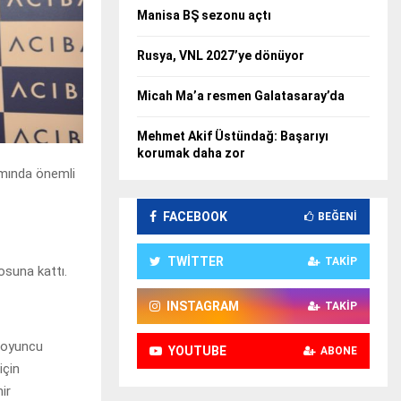
Manisa BŞ sezonu açtı
Rusya, VNL 2027’ye dönüyor
Micah Ma’a resmen Galatasaray’da
Mehmet Akif Üstündağ: Başarıyı
korumak daha zor
amında önemli
FACEBOOK
BEĞENI
TWITTER
TAKIP
osuna kattı.
INSTAGRAM
TAKIP
a oyuncu
YOUTUBE
ABONE
için
ir