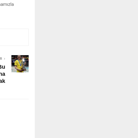
mamızla
ER
Bu
ha
ak