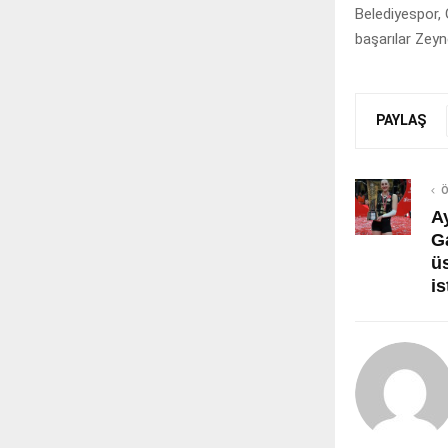
Belediyespor,
başarılar Zeyne
PAYLAŞ
Ö
A
G
ü
i