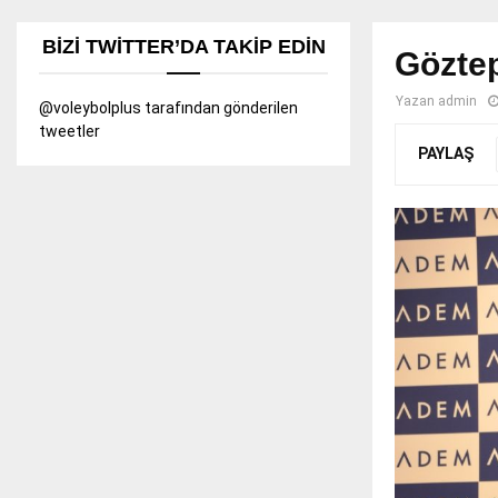
BIZI TWITTER’DA TAKIP EDIN
Göztep
Yazan
admin
@voleybolplus tarafından gönderilen
tweetler
PAYLAŞ