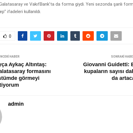
 Galatasaray ve VakıfBank’ta da forma giydi. Yeni sezonda şanlı for
p” ifadeleri kullanıldı.
0
NCEKI HABER
SONRAKI HAB
yça Aykaç Altıntaş:
Giovanni Guidetti: 
alatasaray formasını
kupaların sayısı da
stümde görmeyi
da artac
stiyorum
admin