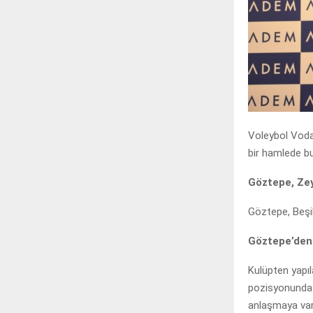
Voleybol Voda
bir hamlede b
Göztepe, Zey
Göztepe, Beşi
Göztepe’den 
Kulüpten yapı
pozisyonunda 
anlaşmaya var