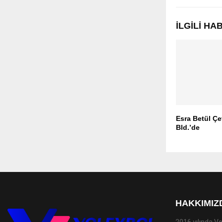
İLGILI H
Esra Betül Çe
Bld.’de
HAKKIMIZ