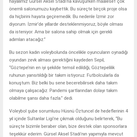
hayalimiz Gürsel Aksel Stadı’na kavuşurken maalesef çok
önemli salonumuzu kaybettik. Bu süreçte birçok proje olsa
da hiçbirini hayata geçiremedik. Bu nedenle İzmir zor
diyorum. İzmir’de yıllardır desteklenmiyoruz, böyle olması
da isteniyor. Ama bir salona sahip olmak için gerekli
adımları atacağız.”
Bu sezon kadın voleybolunda öncelikle oyuncuların oynadığı
oyundan zevk alması gerektiğini kaydeden Sepil,
“Göztepe’nin en iyi şekilde temsil edildiği, Göztepelilik
ruhunun yansıtıldığı bir takım istiyoruz. Futbolcularla da
konuştum. Biz belki bu sene becerebilirsek daha takım
olmaya çalışacağız. Pandemi şartlarından dolayı takım
olabilme şansı daha fazla.” dedi.
Voleybol şube sorumlusu Hüsnü Öztuncel de hedeflerinin 4
yıl içinde Sultanlar Ligi’ne çıkmak olduğunu belirterek, “Bu
süreçte bizimle beraber olan, bize destek olan sponsorlara
teşekkür ederim. Gürsel Aksel Stadı’nın yapımıyla mevcut