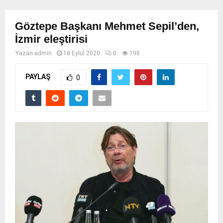
Göztepe Başkanı Mehmet Sepil’den,
İzmir eleştirisi
Yazan
admin
18 Eylül 2020
0
198
PAYLAŞ
0