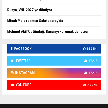
Rusya, VNL 2027’ye dönüyor
Micah Ma’a resmen Galatasaray’da
Mehmet Akif Üstündağ: Başarıyı korumak daha zor
FACEBOOK
BEĞENI
TWITTER
TAKIP
INSTAGRAM
TAKIP
YOUTUBE
ABONE