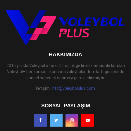
HAKKIMIZDA
2016 yılında Voleybol a farklı bir soluk getirmek amacı ile kurulan
Voleybol+ her zaman okurlarına voleybolun tüm kategorilerinde
güncel haberleri sunmayı görev edinmiştir.
İletişim:
info@voleybolplus.com
SOSYAL PAYLAŞIM