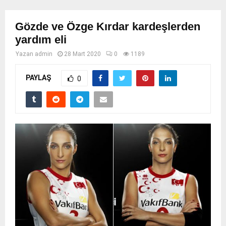
Gözde ve Özge Kırdar kardeşlerden
yardım eli
Yazan
admin
28 Mart 2020
0
1189
PAYLAŞ
0