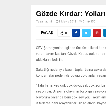
Gözde Kırdar: Yollar
Yazan
admin
8 Mayıs 2018
0
356
PAYLAŞ
0
CEV Şampiyonlar Ligi’nde üst üste ikinci kez
veren takım kaptanı Gözde Kırdar, çok zor bir
olduklarını belirtti.
Sakatlığı nedeniyle basın toplantısına sekere
konuşmalar nedeniyle duygu dolu anlar yaşandı
“Tabii ki herkes çok çok duygusal, çok zor bir
sezon var. Bırakma olayımın bu organizasyon
biliyorum onlar da beni çok seviyor. Takım ar
isterlerse beni arayabilirler. Bir ablalarını ka