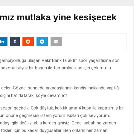
ımız mutlaka yine kesişecek
 şampiyonluğa ulaşan VakıfBank’ta aktif spor yaşantısına son
 sezonu büyük bir başarı ile tamamladıkları için çok mutlu
k gelen Gözde, sahnede arkadaşlarının kendisi hakkında yaptığı
ğını hatırlatarak, şöyle devam etti:
 sezon geçirdik. Çok düştük, kalktık ama 4 kupa ile kapatılmış bir
un önüne geçmesini istemiyorum. Kızları çok seviyorum,
kadaşı gibi değiliz, abla kardeş gibiyiz. Gece-sabah ne zaman
ybettikleri için bu kadar duygusallar. Ben onların her zaman