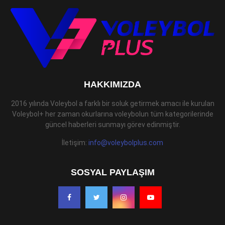
HAKKIMIZDA
2016 yılında Voleybol a farklı bir soluk getirmek amacı ile kurulan
Voleybol+ her zaman okurlarına voleybolun tüm kategorilerinde
güncel haberleri sunmayı görev edinmiştir.
İletişim:
info@voleybolplus.com
SOSYAL PAYLAŞIM