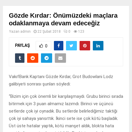
Gözde Kırdar: Önümüzdeki maçlara
odaklanmaya devam edeceğiz
Yazan
admin
22 Şubat 2018
0
123
PAYLAŞ
0
VakıfBank Kaptanı Gözde Kırdar, Grot Budowlani Lodz
galibiyeti sonrası şunları söyledi:
“Bizim için çok önemli bir karşılaşmaydı. Grubu birinci sırada
bitirmek için 3 puan almamız lazımdı. Birinci ve üçüncü
setlerde çok iyi oynadık. Bu setlerde belirlediğimiz taktiği
çok iyi sahaya yansıttık. İkinci sete ise çok kötü başladık.
Üst üste hatalar yaptık, kötü manşet aldık, blokta hata