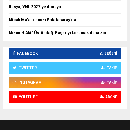
Rusya, VNL 2027’ye dönüyor
Micah Ma’a resmen Galatasaray’da
Mehmet Akif Üstündağ: Başarıyı korumak daha zor
FACEBOOK
BEĞENI
TWITTER
TAKIP
INSTAGRAM
TAKIP
YOUTUBE
ABONE