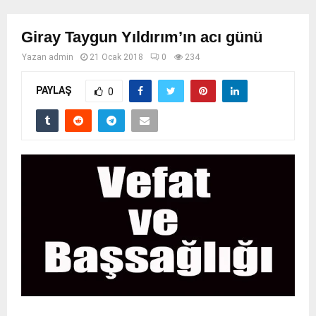
Giray Taygun Yıldırım’ın acı günü
Yazan
admin
21 Ocak 2018
0
234
PAYLAŞ
0