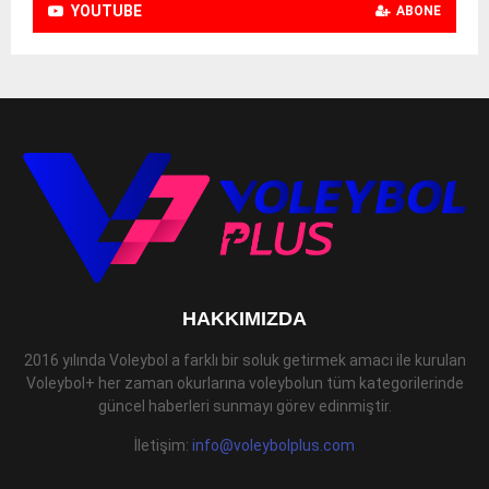
YOUTUBE
ABONE
HAKKIMIZDA
2016 yılında Voleybol a farklı bir soluk getirmek amacı ile kurulan
Voleybol+ her zaman okurlarına voleybolun tüm kategorilerinde
güncel haberleri sunmayı görev edinmiştir.
İletişim:
info@voleybolplus.com