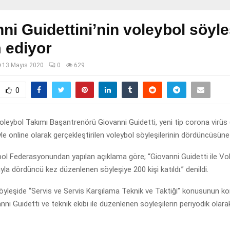
ni Guidettini’nin voleybol söyleş
 ediyor
13 Mayıs 2020
0
629
0
Voleybol Takımı Başantrenörü Giovanni Guidetti, yeni tip corona virüs
yle online olarak gerçekleştirilen voleybol söyleşilerinin dördüncüsüne 
ol Federasyonundan yapılan açıklama göre; “Giovanni Guidetti ile Vo
ıyla dördüncü kez düzenlenen söyleşiye 200 kişi katıldı.” denildi.
öyleşide “Servis ve Servis Karşılama Teknik ve Taktiği” konusunun k
anni Guidetti ve teknik ekibi ile düzenlenen söyleşilerin periyodik olar