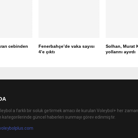
rarı cebinden
Fenerbahçe’de vaka sayısı
Solhan, Murat K
4’e çıktı
yollarını ayırdı
DA
leybol a farklı bir soluk getirmek amacı ile kurulan Voleybol+ her zaman
 kategorilerinde güncel haberleri sunmayı görev edinmiştir.
voleybolplus.com