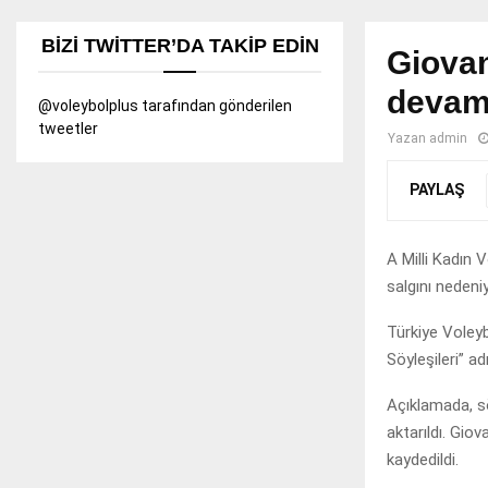
BIZI TWITTER’DA TAKIP EDIN
Giovan
devam
@voleybolplus tarafından gönderilen
tweetler
Yazan
admin
PAYLAŞ
A Milli Kadın 
salgını nedeni
Türkiye Voleyb
Söyleşileri” ad
Açıklamada, s
aktarıldı. Giov
kaydedildi.