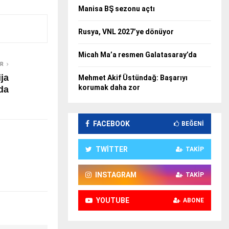
Manisa BŞ sezonu açtı
Rusya, VNL 2027’ye dönüyor
Micah Ma’a resmen Galatasaray’da
ER
ja
Mehmet Akif Üstündağ: Başarıyı
korumak daha zor
da
FACEBOOK
BEĞENI
TWITTER
TAKIP
INSTAGRAM
TAKIP
YOUTUBE
ABONE