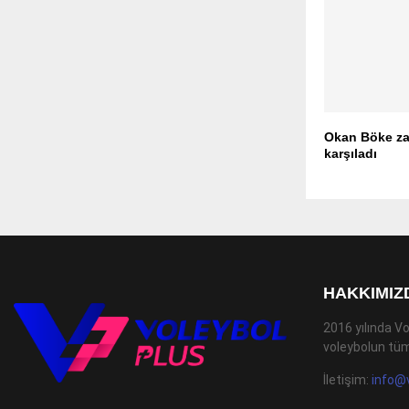
Okan Böke za
karşıladı
HAKKIMIZ
2016 yılında Vo
voleybolun tüm
İletişim:
info@