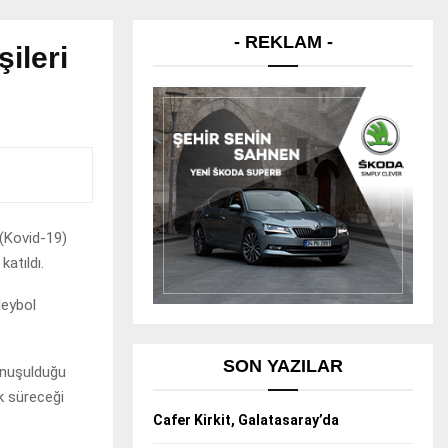
- REKLAM -
ileri
 (Kovid-19)
katıldı.
leybol
SON YAZILAR
onuşulduğu
ak süreceği
Cafer Kirkit, Galatasaray’da