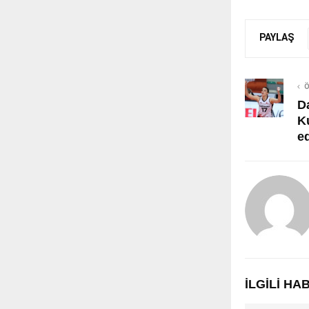
PAYLAŞ
Ö
D
K
e
İLGILI H