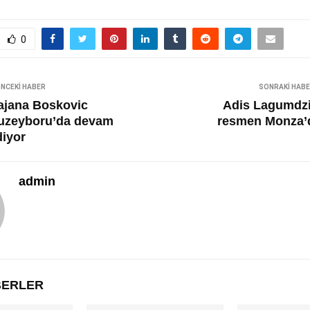
0
NCEKI HABER
SONRAKI HAB
ajana Boskovic
Adis Lagumdzi
uzeyboru’da devam
resmen Monza’
diyor
admin
ABERLER