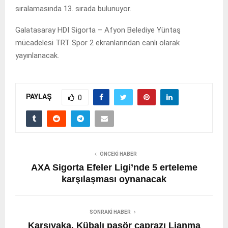
sıralamasında 13. sırada bulunuyor.
Galatasaray HDI Sigorta – Afyon Belediye Yüntaş
mücadelesi TRT Spor 2 ekranlarından canlı olarak
yayınlanacak.
PAYLAŞ
0
ÖNCEKI HABER
AXA Sigorta Efeler Ligi’nde 5 erteleme
karşılaşması oynanacak
SONRAKI HABER
Karşıyaka, Kübalı pasör çaprazı Lianma