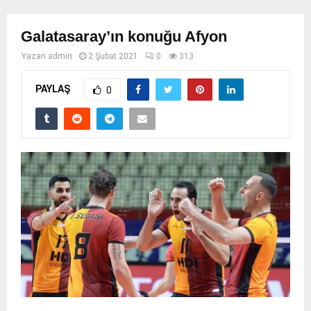
Galatasaray’ın konuğu Afyon
Yazan
admin
2 Şubat 2021
0
313
PAYLAŞ
0