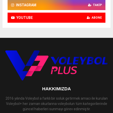
INSTAGRAM
TAKIP
YOUTUBE
ABONE
HAKKIMIZDA
2016 yılında Voleybol a farklı bir soluk getirmek amacı ile kurulan
Voleybol+ her zaman okurlarına voleybolun tüm kategorilerinde
güncel haberleri sunmayı görev edinmiştir.