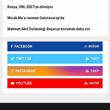
Rusya, VNL 2027’ye dönüyor
Micah Ma’a resmen Galatasaray’da
Mehmet Akif Üstündağ: Başarıyı korumak daha zor
FACEBOOK
BEĞENI
TWITTER
TAKIP
INSTAGRAM
TAKIP
YOUTUBE
ABONE