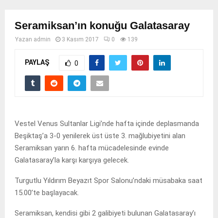
Seramiksan’ın konuğu Galatasaray
Yazan
admin
3 Kasım 2017
0
139
PAYLAŞ
0
Vestel Venus Sultanlar Ligi’nde hafta içinde deplasmanda
Beşiktaş’a 3-0 yenilerek üst üste 3. mağlubiyetini alan
Seramiksan yarın 6. hafta mücadelesinde evinde
Galatasaray’la karşı karşıya gelecek.
Turgutlu Yıldırım Beyazıt Spor Salonu’ndaki müsabaka saat
15.00’te başlayacak.
Seramiksan, kendisi gibi 2 galibiyeti bulunan Galatasaray’ı