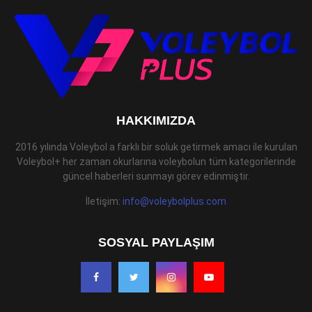
HAKKIMIZDA
2016 yılında Voleybol a farklı bir soluk getirmek amacı ile kurulan
Voleybol+ her zaman okurlarına voleybolun tüm kategorilerinde
güncel haberleri sunmayı görev edinmiştir.
İletişim:
info@voleybolplus.com
SOSYAL PAYLAŞIM