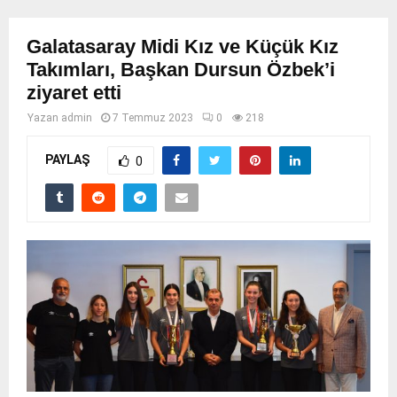
Galatasaray Midi Kız ve Küçük Kız
Takımları, Başkan Dursun Özbek’i
ziyaret etti
Yazan
admin
7 Temmuz 2023
0
218
PAYLAŞ
0