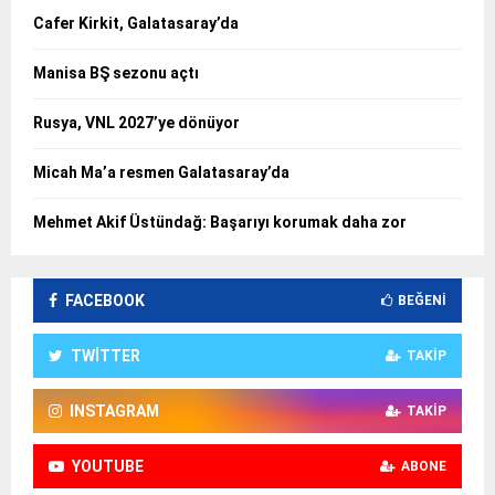
Cafer Kirkit, Galatasaray’da
Manisa BŞ sezonu açtı
Rusya, VNL 2027’ye dönüyor
Micah Ma’a resmen Galatasaray’da
Mehmet Akif Üstündağ: Başarıyı korumak daha zor
FACEBOOK
BEĞENI
TWITTER
TAKIP
INSTAGRAM
TAKIP
YOUTUBE
ABONE