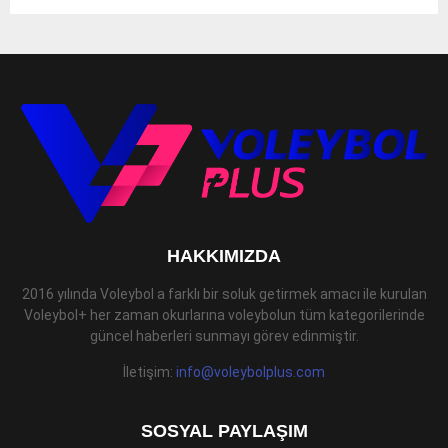
HAKKIMIZDA
2016 yılında Voleybol a farklı bir soluk getirmek amacı ile kurulan
Voleybol+ her zaman okurlarına voleybolun tüm kategorilerinde
güncel haberleri sunmayı görev edinmiştir.
İletişim:
info@voleybolplus.com
SOSYAL PAYLAŞIM