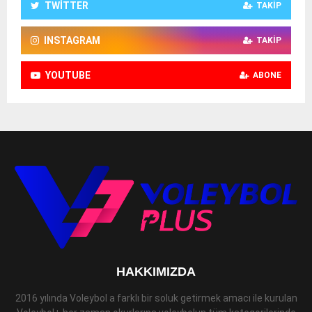
TWITTER
TAKIP
INSTAGRAM
TAKIP
YOUTUBE
ABONE
HAKKIMIZDA
2016 yılında Voleybol a farklı bir soluk getirmek amacı ile kurulan