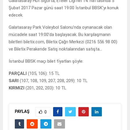
Galatasaray HDI Sigorta, Efeler Ligi’nin 14. haftasında 5
Şubat 2017 Pazar günü saat 19:00 İstanbul BBSK’yı konuk
edecek.
Galatasaray Park Voleybol Salonu’nda oynanacak olan
mücadele saat 19:00’da başlayacak. Bu karşılaşmanın
biletleri biletix.com, Biletix Çağrı Merkezi (0216 556 98 00)
ve Biletix Perakende Satış noktalarından satışta…
İstanbul BBSK maçı bilet fiyatları şöyle:
PARÇALI
(105, 106): 15 TL
SARI
(107, 108, 109, 207, 208, 209): 10 TL
KIRMIZI
(201, 202, 203): 10 TL
PAYLAŞ
0