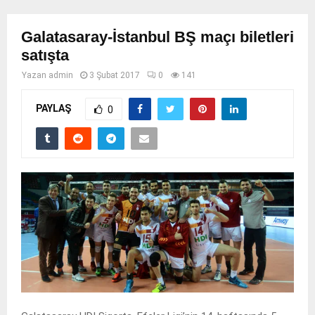
Galatasaray-İstanbul BŞ maçı biletleri
satışta
Yazan
admin
3 Şubat 2017
0
141
PAYLAŞ
0