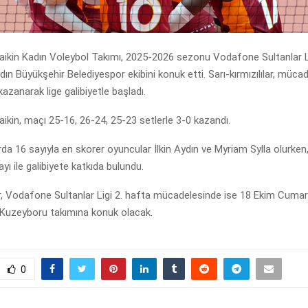
aikin Kadın Voleybol Takımı, 2025-2026 sezonu Vodafone Sultanlar Li
ın Büyükşehir Belediyespor ekibini konuk etti. Sarı-kırmızılılar, mücade
kazanarak lige galibiyetle başladı.
ikin, maçı 25-16, 26-24, 25-23 setlerle 3-0 kazandı.
larda 16 sayıyla en skorer oyuncular İlkin Aydın ve Myriam Sylla olurken
yı ile galibiyete katkıda bulundu.
lar, Vodafone Sultanlar Ligi 2. hafta mücadelesinde ise 18 Ekim Cuma
 Kuzeyboru takımına konuk olacak.
0