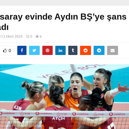
saray evinde Aydın BŞ’ye şans
dı
12 Ekim 2025
0
6
0