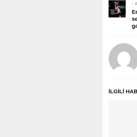
Ö
E
s
ga
İLGILI H