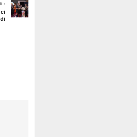
ER
ci
rdi