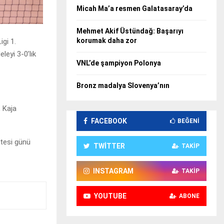
Micah Ma’a resmen Galatasaray’da
Mehmet Akif Üstündağ: Başarıyı
korumak daha zor
gi 1.
leyi 3-0’lık
VNL’de şampiyon Polonya
Bronz madalya Slovenya’nın
, Kaja
FACEBOOK
BEĞENI
rtesi günü
TWITTER
TAKIP
INSTAGRAM
TAKIP
YOUTUBE
ABONE