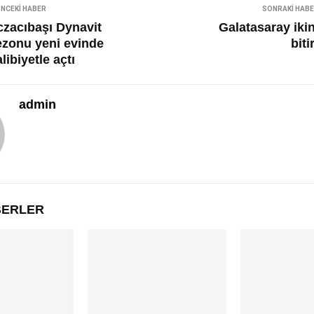
NCEKI HABER
SONRAKI HAB
czacıbaşı Dynavit
Galatasaray ikin
ezonu yeni evinde
biti
libiyetle açtı
admin
ABERLER