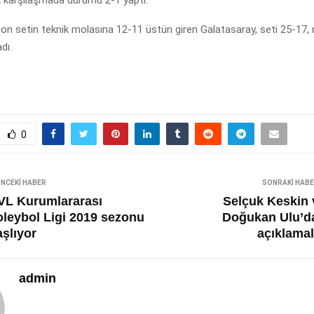
on setin teknik molasına 12-11 üstün giren Galatasaray, seti 25-17, 
dı.
0
NCEKI HABER
SONRAKI HAB
VL Kurumlararası
Selçuk Keskin 
oleybol Ligi 2019 sezonu
Doğukan Ulu’d
aşlıyor
açıklamal
admin