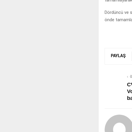
Dördüncü ve s
önde tamamla
PAYLAŞ
Ö
C
V
b