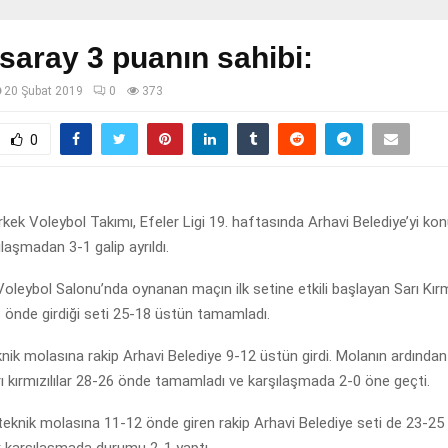
saray 3 puanın sahibi:
20 Şubat 2019
0
373
0
kek Voleybol Takımı, Efeler Ligi 19. haftasında Arhavi Belediye’yi konu
ılaşmadan 3-1 galip ayrıldı.
oleybol Salonu’nda oynanan maçın ilk setine etkili başlayan Sarı Kırmı
 önde girdiği seti 25-18 üstün tamamladı.
eknik molasına rakip Arhavi Belediye 9-12 üstün girdi. Molanın ardında
ı kırmızılılar 28-26 önde tamamladı ve karşılaşmada 2-0 öne geçti.
teknik molasına 11-12 önde giren rakip Arhavi Belediye seti de 23-25
karşılaşmada durumu 2-1 yaptı.