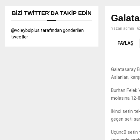
BIZI TWITTER’DA TAKIP EDIN
Galata
Yazan
admin
@voleybolplus tarafından gönderilen
tweetler
PAYLAŞ
Galatasaray Er
Aslanları, karş
Burhan Felek V
molasına 12-8
İkinci setin t
geçen seti sar
Üçüncü setin 
tamamlayarak 