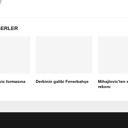
ABERLER
vic formasına
Derbinin galibi Fenerbahçe
Mihajlovic’ten e
rekoru