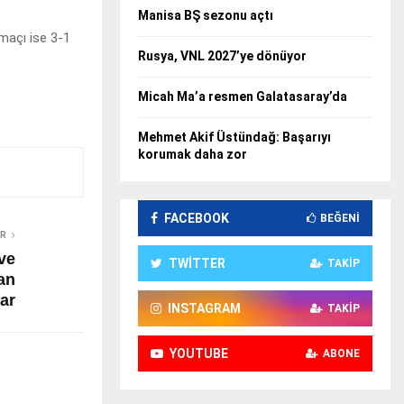
Manisa BŞ sezonu açtı
maçı ise 3-1
Rusya, VNL 2027’ye dönüyor
Micah Ma’a resmen Galatasaray’da
Mehmet Akif Üstündağ: Başarıyı
korumak daha zor
FACEBOOK
BEĞENI
ER
ve
TWITTER
TAKIP
an
ar
INSTAGRAM
TAKIP
YOUTUBE
ABONE