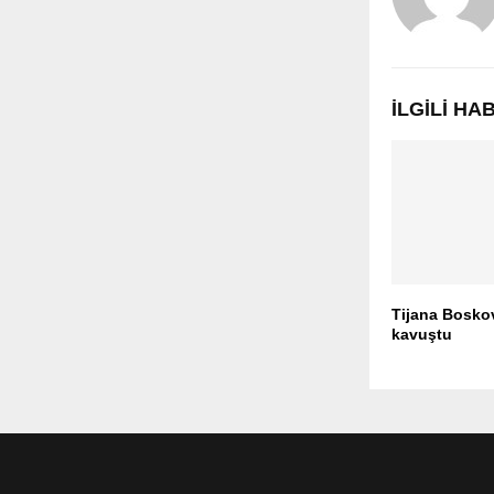
İLGILI H
Tijana Bosko
kavuştu