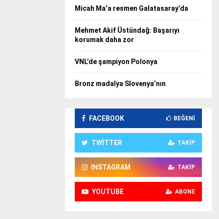
Micah Ma’a resmen Galatasaray’da
Mehmet Akif Üstündağ: Başarıyı
korumak daha zor
VNL’de şampiyon Polonya
Bronz madalya Slovenya’nın
FACEBOOK
BEĞENI
TWITTER
TAKIP
INSTAGRAM
TAKIP
YOUTUBE
ABONE