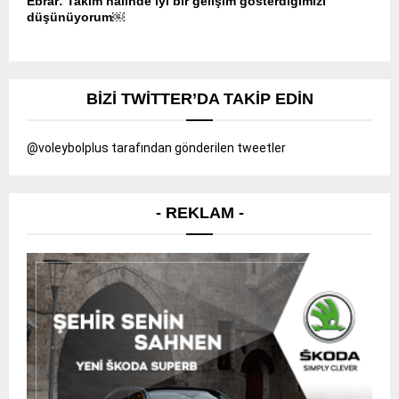
Ebrar: Takım halinde iyi bir gelişim gösterdiğimizi
düşünüyorum￼
BIZI TWITTER’DA TAKIP EDIN
@voleybolplus tarafından gönderilen tweetler
- REKLAM -