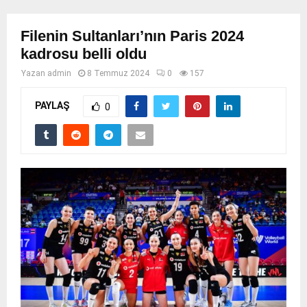
Filenin Sultanları’nın Paris 2024
kadrosu belli oldu
Yazan
admin
8 Temmuz 2024
0
157
PAYLAŞ
0