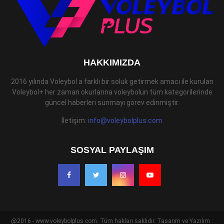
HAKKIMIZDA
2016 yılında Voleybol a farklı bir soluk getirmek amacı ile kurulan
Voleybol+ her zaman okurlarına voleybolun tüm kategorilerinde
güncel haberleri sunmayı görev edinmiştir.
İletişim:
info@voleybolplus.com
SOSYAL PAYLAŞIM
@2016 - www.voleybolplus.com. Tüm hakları saklıdır. Tasarım ve Yazılım :