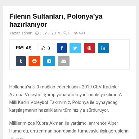
Filenin Sultanları, Polonya’ya
hazırlanıyor
Yazan
admin
5 Eylül 2019
0
493
PAYLAŞ
0
Hollanda’yı 3-0 mağlup ederek adını 2019 CEV Kadınlar
Avrupa Voleybol Şampiyonası’nda yarı finale yazdıran A
Milli Kadın Voleybol Takımımız, Polonya ile oynayacağı
karşılaşmanın hazırlıklarını tüm hızıyla sürdürüyor.
Millilerimizde Kübra Akman ile yardımcı antrenör Alper
Hamurcu, antrenman sonrasında turnuvayla ilgili görüşlerini
aktardı.