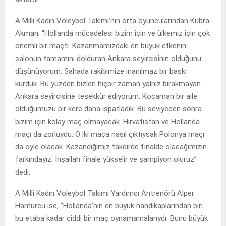
A Milli Kadın Voleybol Takımı’nın orta oyuncularından Kübra
Akman; “Hollanda mücadelesi bizim için ve ülkemiz için çok
önemli bir maçtı. Kazanmamızdaki en büyük etkenin
salonun tamamını dolduran Ankara seyircisinin olduğunu
düşünüyorum. Sahada rakibimize inanılmaz bir baskı
kurduk. Bu yüzden bizleri hiçbir zaman yalnız bırakmayan
Ankara seyircisine teşekkür ediyorum. Kocaman bir aile
olduğumuzu bir kere daha ispatladık. Bu seviyeden sonra
bizim için kolay maç olmayacak. Hırvatistan ve Hollanda
maçı da zorluydu. O iki maça nasıl çıktıysak Polonya maçı
da öyle olacak. Kazandığımız takdirde finalde olacağımızın
farkındayız. İnşallah finale yükselir ve şampiyon oluruz”
dedi.
A Milli Kadın Voleybol Takımı Yardımcı Antrenörü Alper
Hamurcu ise; “Hollanda’nın en büyük handikaplarından biri
bu etaba kadar ciddi bir maç oynamamalarıydı. Bunu büyük