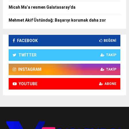
Micah Ma’a resmen Galatasaray’da
Mehmet Akif Üstündağ: Başarıyı korumak daha zor
FACEBOOK
BEĞENI
TWITTER
TAKIP
INSTAGRAM
TAKIP
YOUTUBE
ABONE