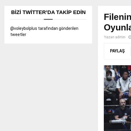
BIZI TWITTER’DA TAKIP EDIN
Fileni
Oyunla
@voleybolplus tarafından gönderilen
tweetler
Yazan
admin
PAYLAŞ