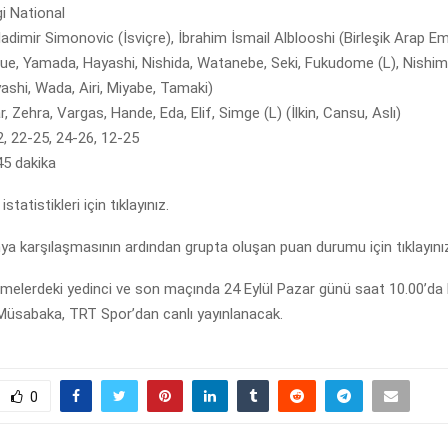
i National
imir Simonovic (İsviçre), İbrahim İsmail Alblooshi (Birleşik Arap Emir
e, Yamada, Hayashi, Nishida, Watanebe, Seki, Fukudome (L), Nishim
ashi, Wada, Airi, Miyabe, Tamaki)
, Zehra, Vargas, Hande, Eda, Elif, Simge (L) (İlkin, Cansu, Aslı)
, 22-25, 24-26, 12-25
45 dakika
statistikleri için tıklayınız.
a karşılaşmasının ardından grupta oluşan puan durumu için tıklayını
elemelerdeki yedinci ve son maçında 24 Eylül Pazar günü saat 10.00’da B
 Müsabaka, TRT Spor’dan canlı yayınlanacak.
0