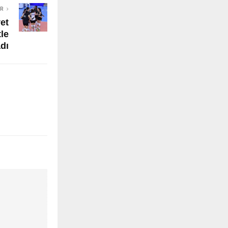
ER
et
le
dı