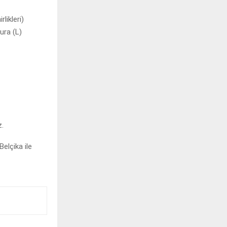
likleri)
ura (L)
z.
elçika ile