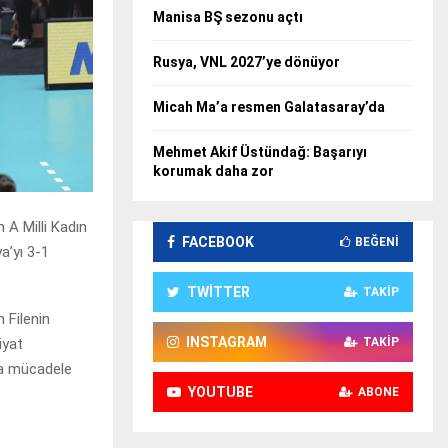
Manisa BŞ sezonu açtı
Rusya, VNL 2027’ye dönüyor
Micah Ma’a resmen Galatasaray’da
Mehmet Akif Üstündağ: Başarıyı
korumak daha zor
 A Milli Kadın
FACEBOOK
BEĞENI
a’yı 3-1
TWITTER
TAKIP
 Filenin
INSTAGRAM
TAKIP
iyat
nda mücadele
YOUTUBE
ABONE