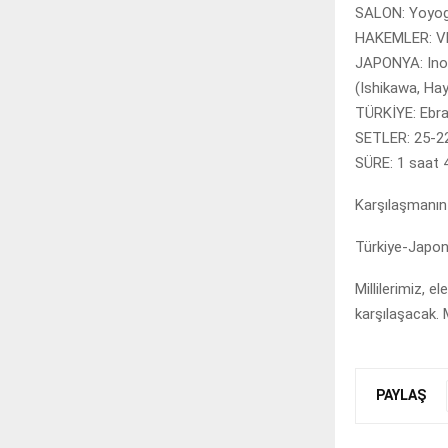
SALON: Yoyog
HAKEMLER: Vlad
JAPONYA: Inou
(Ishikawa, Hay
TÜRKİYE: Ebrar
SETLER: 25-22
SÜRE: 1 saat 
Karşılaşmanın i
Türkiye-Japony
Millilerimiz, 
karşılaşacak.
PAYLAŞ