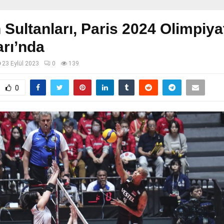
n Sultanları, Paris 2024 Olimpiya
rı’nda
23 Eylül 2023
0
139
0