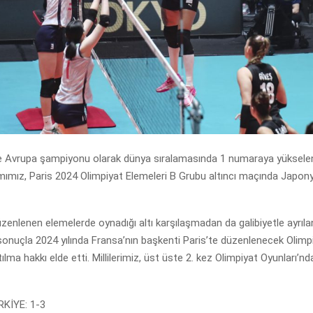
 ve Avrupa şampiyonu olarak dünya sıralamasında 1 numaraya yükselen
ımız, Paris 2024 Olimpiyat Elemeleri B Grubu altıncı maçında Japony
enlenen elemelerde oynadığı altı karşılaşmadan da galibiyetle ayrılan
 sonuçla 2024 yılında Fransa’nın başkenti Paris’te düzenlenecek Olimp
tılma hakkı elde etti. Millilerimiz, üst üste 2. kez Olimpiyat Oyunları’
KİYE: 1-3