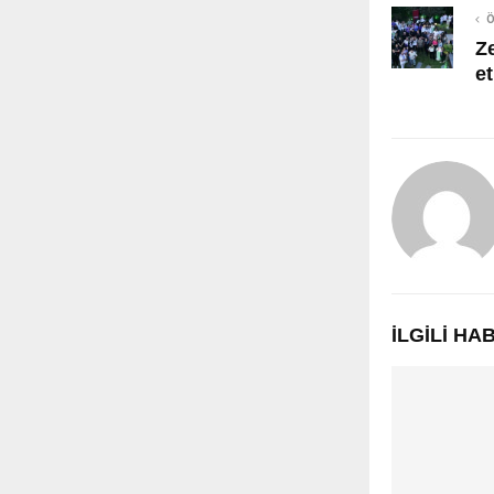
Ö
Z
et
İLGILI H