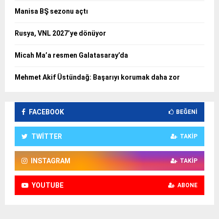
Manisa BŞ sezonu açtı
Rusya, VNL 2027’ye dönüyor
Micah Ma’a resmen Galatasaray’da
Mehmet Akif Üstündağ: Başarıyı korumak daha zor
FACEBOOK
BEĞENI
TWITTER
TAKIP
INSTAGRAM
TAKIP
YOUTUBE
ABONE