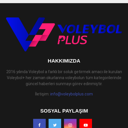
HAKKIMIZDA
2016 yılında Voleybol a farklı bir soluk getirmek amacı ile kurulan
Voleybol+ her zaman okurlarına voleybolun tüm kategorilerinde
güncel haberleri sunmayı görev edinmiştir.
İletişim:
info@voleybolplus.com
SOSYAL PAYLAŞIM