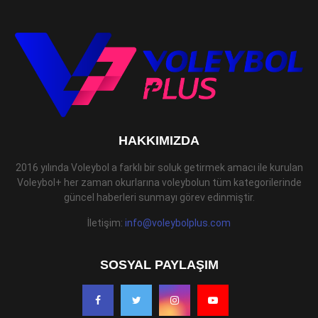
HAKKIMIZDA
2016 yılında Voleybol a farklı bir soluk getirmek amacı ile kurulan
Voleybol+ her zaman okurlarına voleybolun tüm kategorilerinde
güncel haberleri sunmayı görev edinmiştir.
İletişim:
info@voleybolplus.com
SOSYAL PAYLAŞIM