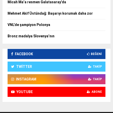
Micah Ma’a resmen Galatasaray’da
Mehmet Akif Üstündağ: Başarıyı korumak daha zor
VNL’de şampiyon Polonya
Bronz madalya Slovenya’nın
FACEBOOK
BEĞENI
TWITTER
TAKIP
INSTAGRAM
TAKIP
YOUTUBE
ABONE