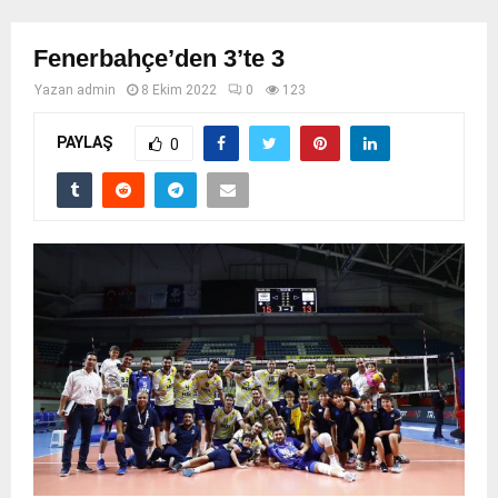
Fenerbahçe’den 3’te 3
Yazan
admin
8 Ekim 2022
0
123
PAYLAŞ
0