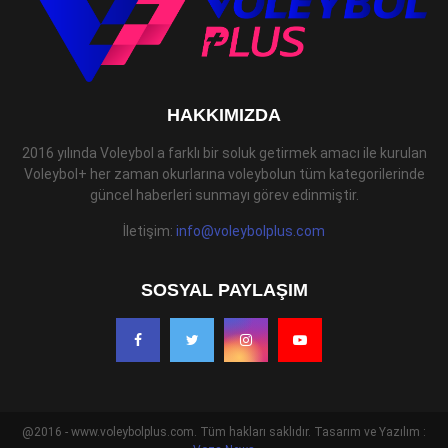
HAKKIMIZDA
2016 yılında Voleybol a farklı bir soluk getirmek amacı ile kurulan
Voleybol+ her zaman okurlarına voleybolun tüm kategorilerinde
güncel haberleri sunmayı görev edinmiştir.
İletişim:
info@voleybolplus.com
SOSYAL PAYLAŞIM
@2016 - www.voleybolplus.com. Tüm hakları saklıdır. Tasarım ve Yazılım :