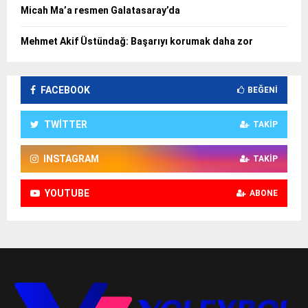
Micah Ma’a resmen Galatasaray’da
Mehmet Akif Üstündağ: Başarıyı korumak daha zor
FACEBOOK
BEĞENI
TWITTER
TAKIP
INSTAGRAM
TAKIP
YOUTUBE
ABONE