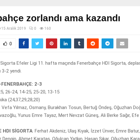
ahçe zorlandı ama kazandı
15 Aralık 2019
0
160
0
Sigorta Efeler Ligi 11. hafta maçında Fenerbahçe HDI Sigorta, depl
 3-2 yendi.
-FENERBAHÇE: 2-3
25, 26-24, 14-25, 25-20, 13-15
kika (24,37,29,28,20)
: Vefa Yılmaz, Osmany, Burakhan Tosun, Bertuğ Öndeş, Oğuzhan Doğ
vazoğlu, Yunus Emre Tayaz, Mert Nevzat Güneş, Ali Berke Sağır, Efe 
 HDI SİGORTA
: Ferhat Akdeniz, Ulaş Kıyak, İzzet Ünver, Emre Batur
r Dengin, Ahmet Karataş, Oğulcan Yatkın, Hasan Sıkar, Oğuzhan Kara