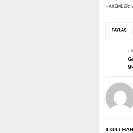
HAKEMLER
:
PAYLAŞ
Ö
G
ga
İLGILI H