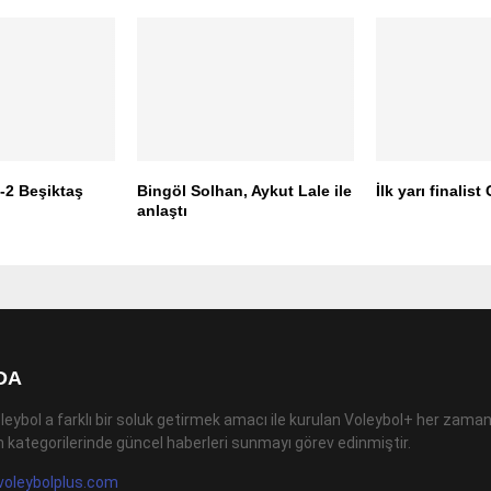
-2 Beşiktaş
Bingöl Solhan, Aykut Lale ile
İlk yarı finalis
anlaştı
DA
leybol a farklı bir soluk getirmek amacı ile kurulan Voleybol+ her zaman
 kategorilerinde güncel haberleri sunmayı görev edinmiştir.
voleybolplus.com