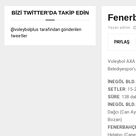
BIZI TWITTER’DA TAKIP EDIN
Fenerb
Yazan
admin
@voleybolplus tarafından gönderilen
tweetler
PAYLAŞ
Voleybol AXA 
Belediyespor’u
İNEGÖL BLD.
SETLER
: 15-
SÜRE
: 138 da
İNEGÖL BLD.
Dağcı (Can Ay
Bozan)
FENERBAHÇE
Hidalgo (Cane