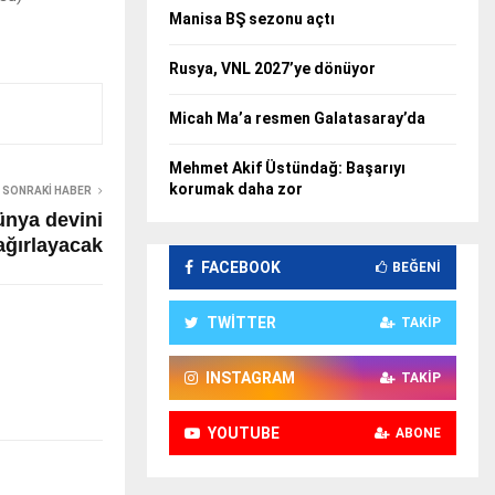
Manisa BŞ sezonu açtı
Rusya, VNL 2027’ye dönüyor
Micah Ma’a resmen Galatasaray’da
Mehmet Akif Üstündağ: Başarıyı
korumak daha zor
SONRAKI HABER
ünya devini
ağırlayacak
FACEBOOK
BEĞENI
TWITTER
TAKIP
INSTAGRAM
TAKIP
YOUTUBE
ABONE