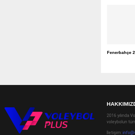
Fenerbahçe 2
HAKKIMIZ
2016 yılında Vo
voleybolun tüm
İletişim:
info@