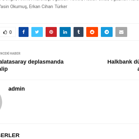
 Yasin Okumuş, Erkan Cihan Türker
0
NCEKI HABER
alatasaray deplasmanda
Halkbank d
lip
admin
ABERLER