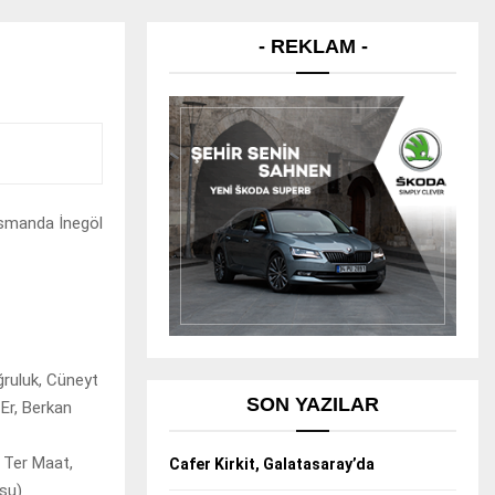
- REKLAM -
asmanda İnegöl
ruluk, Cüneyt
SON YAZILAR
Er, Berkan
, Ter Maat,
Cafer Kirkit, Galatasaray’da
su)