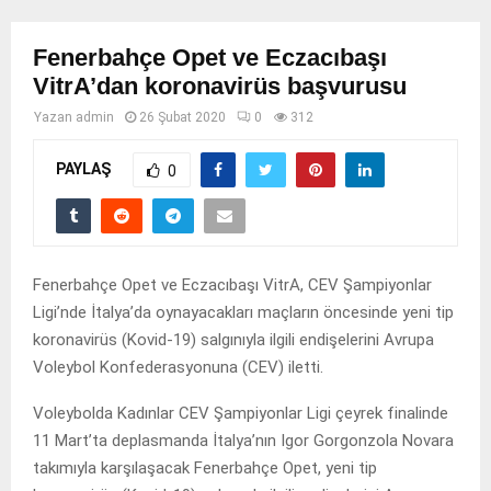
Fenerbahçe Opet ve Eczacıbaşı
VitrA’dan koronavirüs başvurusu
Yazan
admin
26 Şubat 2020
0
312
PAYLAŞ
0
Fenerbahçe Opet ve Eczacıbaşı VitrA, CEV Şampiyonlar
Ligi’nde İtalya’da oynayacakları maçların öncesinde yeni tip
koronavirüs (Kovid-19) salgınıyla ilgili endişelerini Avrupa
Voleybol Konfederasyonuna (CEV) iletti.
Voleybolda Kadınlar CEV Şampiyonlar Ligi çeyrek finalinde
11 Mart’ta deplasmanda İtalya’nın Igor Gorgonzola Novara
takımıyla karşılaşacak Fenerbahçe Opet, yeni tip