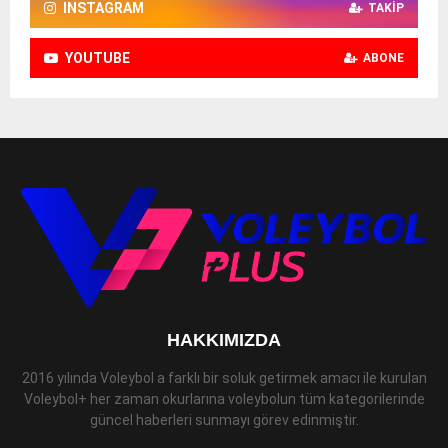
INSTAGRAM
TAKIP
YOUTUBE
ABONE
HAKKIMIZDA
2016 yılında Voleybol a farklı bir soluk getirmek amacı ile kurulan
Voleybol+ her zaman okurlarına voleybolun tüm kategorilerinde
güncel haberleri sunmayı görev edinmiştir.