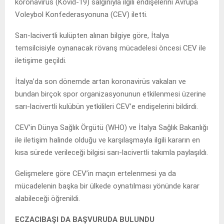
koronavirüs (Kovid-19) salgınıyla ilgili endişelerini Avrupa
Voleybol Konfederasyonuna (CEV) iletti.
Sarı-lacivertli kulüpten alınan bilgiye göre, İtalya
temsilcisiyle oynanacak rövanş mücadelesi öncesi CEV ile
iletişime geçildi.
İtalya’da son dönemde artan koronavirüs vakaları ve
bundan birçok spor organizasyonunun etkilenmesi üzerine
sarı-lacivertli kulübün yetkilileri CEV’e endişelerini bildirdi.
CEV’in Dünya Sağlık Örgütü (WHO) ve İtalya Sağlık Bakanlığı
ile iletişim halinde olduğu ve karşılaşmayla ilgili kararın en
kısa sürede verileceği bilgisi sarı-lacivertli takımla paylaşıldı.
Gelişmelere göre CEV’in maçın ertelenmesi ya da
mücadelenin başka bir ülkede oynatılması yönünde karar
alabileceği öğrenildi.
ECZACIBAŞI DA BAŞVURUDA BULUNDU