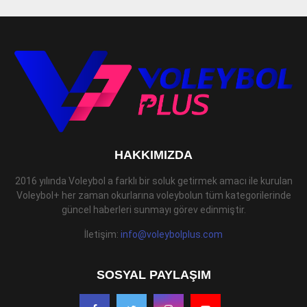
HAKKIMIZDA
2016 yılında Voleybol a farklı bir soluk getirmek amacı ile kurulan
Voleybol+ her zaman okurlarına voleybolun tüm kategorilerinde
güncel haberleri sunmayı görev edinmiştir.
İletişim:
info@voleybolplus.com
SOSYAL PAYLAŞIM