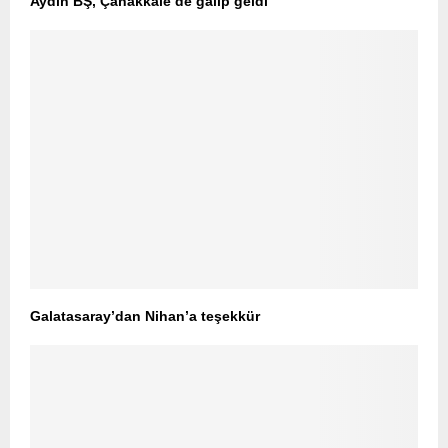
Aydın BŞ, Çanakkale’de galip geldi
Galatasaray’dan Nihan’a teşekkür