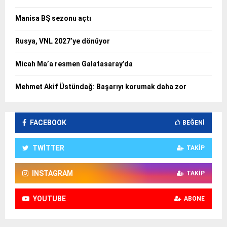
Manisa BŞ sezonu açtı
Rusya, VNL 2027’ye dönüyor
Micah Ma’a resmen Galatasaray’da
Mehmet Akif Üstündağ: Başarıyı korumak daha zor
FACEBOOK
BEĞENI
TWITTER
TAKIP
INSTAGRAM
TAKIP
YOUTUBE
ABONE