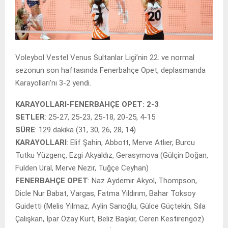
Voleybol Vestel Venus Sultanlar Ligi’nin 22. ve normal
sezonun son haftasında Fenerbahçe Opet, deplasmanda
Karayolları’nı 3-2 yendi.
KARAYOLLARI-FENERBAHÇE OPET: 2-3
SETLER
: 25-27, 25-23, 25-18, 20-25, 4-15
SÜRE
: 129 dakika (31, 30, 26, 28, 14)
KARAYOLLARI
: Elif Şahin, Abbott, Merve Atlıer, Burcu
Tutku Yüzgenç, Ezgi Akyaldız, Gerasymova (Gülçin Doğan,
Fulden Ural, Merve Nezir, Tuğçe Ceyhan)
FENERBAHÇE OPET
: Naz Aydemir Akyol, Thompson,
Dicle Nur Babat, Vargas, Fatma Yıldırım, Bahar Toksoy
Guidetti (Melis Yılmaz, Aylin Sarıoğlu, Gülce Güçtekin, Sıla
Çalışkan, İpar Özay Kurt, Beliz Başkır, Ceren Kestirengöz)