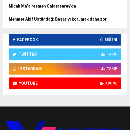
Micah Ma’a resmen Galatasaray’da
Mehmet Akif Üstündağ: Başarıyı korumak daha zor
FACEBOOK
BEĞENI
TWITTER
TAKIP
INSTAGRAM
TAKIP
YOUTUBE
ABONE