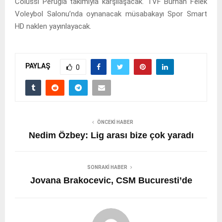
Colussi Perugia takımıyla karşılaşacak. TVF Burhan Felek
Voleybol Salonu’nda oynanacak müsabakayı Spor Smart
HD naklen yayınlayacak.
PAYLAŞ
0
ÖNCEKI HABER
Nedim Özbey: Lig arası bize çok yaradı
SONRAKI HABER
Jovana Brakocevic, CSM Bucuresti’de