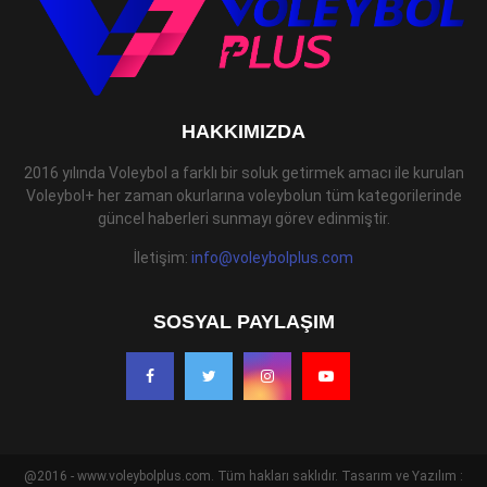
HAKKIMIZDA
2016 yılında Voleybol a farklı bir soluk getirmek amacı ile kurulan
Voleybol+ her zaman okurlarına voleybolun tüm kategorilerinde
güncel haberleri sunmayı görev edinmiştir.
İletişim:
info@voleybolplus.com
SOSYAL PAYLAŞIM
@2016 - www.voleybolplus.com. Tüm hakları saklıdır. Tasarım ve Yazılım :