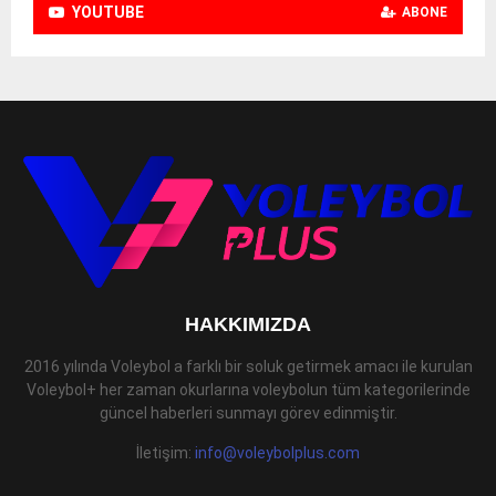
YOUTUBE
ABONE
HAKKIMIZDA
2016 yılında Voleybol a farklı bir soluk getirmek amacı ile kurulan
Voleybol+ her zaman okurlarına voleybolun tüm kategorilerinde
güncel haberleri sunmayı görev edinmiştir.
İletişim:
info@voleybolplus.com