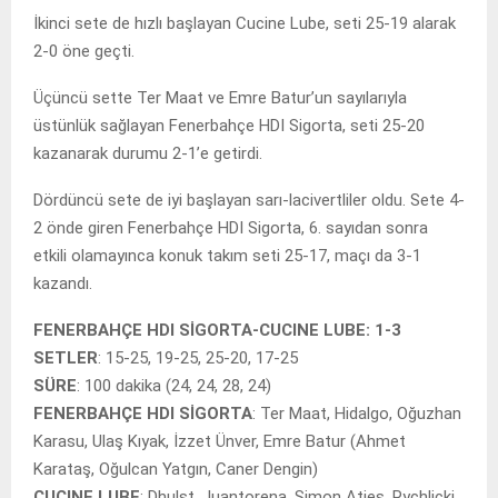
İkinci sete de hızlı başlayan Cucine Lube, seti 25-19 alarak
2-0 öne geçti.
Üçüncü sette Ter Maat ve Emre Batur’un sayılarıyla
üstünlük sağlayan Fenerbahçe HDI Sigorta, seti 25-20
kazanarak durumu 2-1’e getirdi.
Dördüncü sete de iyi başlayan sarı-lacivertliler oldu. Sete 4-
2 önde giren Fenerbahçe HDI Sigorta, 6. sayıdan sonra
etkili olamayınca konuk takım seti 25-17, maçı da 3-1
kazandı.
FENERBAHÇE HDI SİGORTA-CUCINE LUBE: 1-3
SETLER
: 15-25, 19-25, 25-20, 17-25
SÜRE
: 100 dakika (24, 24, 28, 24)
FENERBAHÇE HDI SİGORTA
: Ter Maat, Hidalgo, Oğuzhan
Karasu, Ulaş Kıyak, İzzet Ünver, Emre Batur (Ahmet
Karataş, Oğulcan Yatgın, Caner Dengin)
CUCINE LUBE
: Dhulst, Juantorena, Simon Aties, Rychlicki,