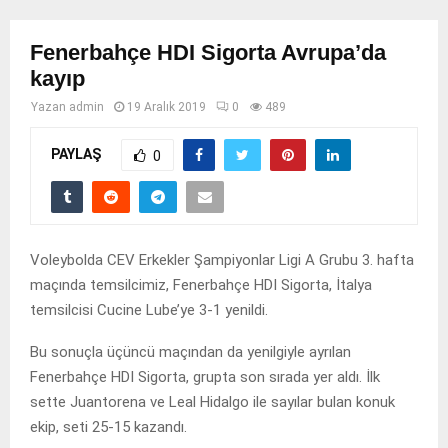
Fenerbahçe HDI Sigorta Avrupa’da
kayıp
Yazan
admin
19 Aralık 2019
0
489
PAYLAŞ
0
Voleybolda CEV Erkekler Şampiyonlar Ligi A Grubu 3. hafta
maçında temsilcimiz, Fenerbahçe HDI Sigorta, İtalya
temsilcisi Cucine Lube’ye 3-1 yenildi.
Bu sonuçla üçüncü maçından da yenilgiyle ayrılan
Fenerbahçe HDI Sigorta, grupta son sırada yer aldı. İlk
sette Juantorena ve Leal Hidalgo ile sayılar bulan konuk
ekip, seti 25-15 kazandı.