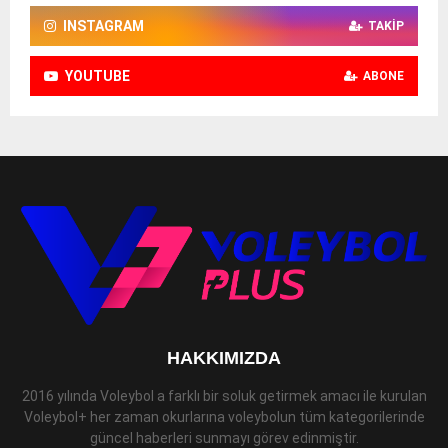
INSTAGRAM
TAKIP
YOUTUBE
ABONE
HAKKIMIZDA
2016 yılında Voleybol a farklı bir soluk getirmek amacı ile kurulan
Voleybol+ her zaman okurlarına voleybolun tüm kategorilerinde
güncel haberleri sunmayı görev edinmiştir.