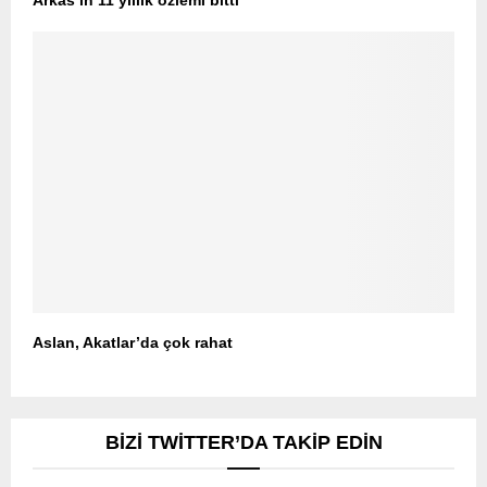
Arkas’ın 11 yıllık özlemi bitti
Aslan, Akatlar’da çok rahat
BIZI TWITTER’DA TAKIP EDIN