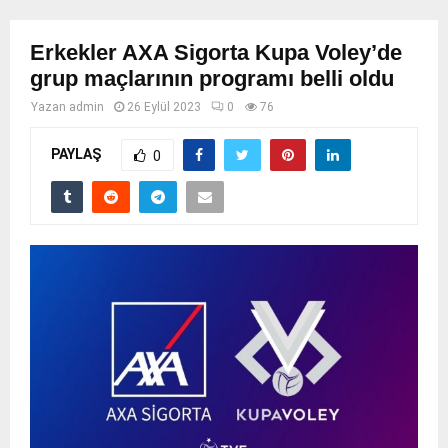
Erkekler AXA Sigorta Kupa Voley’de
grup maçlarının programı belli oldu
Yazan
admin
26 Eylül 2023
0
76
PAYLAŞ
0