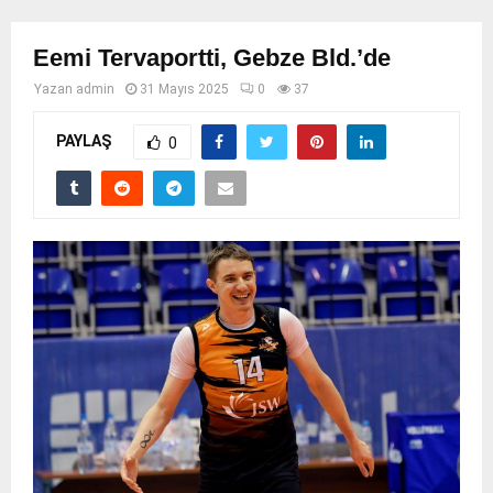
Eemi Tervaportti, Gebze Bld.’de
Yazan
admin
31 Mayıs 2025
0
37
PAYLAŞ
0