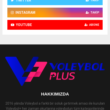
TWITTER
TAKIP
INSTAGRAM
TAKIP
YOUTUBE
ABONE
HAKKIMIZDA
2016 yılında Voleybol a farklı bir soluk getirmek amacı ile kurulan
Voleybol+ her zaman okurlarına voleybolun tüm kategorilerinde