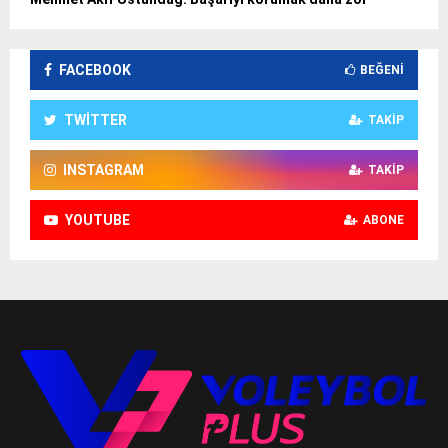
FACEBOOK
BEĞENI
TWITTER
TAKIP
INSTAGRAM
TAKIP
YOUTUBE
ABONE