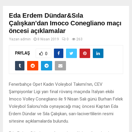
Eda Erdem Dündar&Sıla
Çalışkan’dan Imoco Conegliano maçı
öncesi açıklamalar
Yazan
admin
8 Nisan 2019
0
263
PAYLAŞ
0
Fenerbahçe Opet Kadın Voleybol Takımı’nın, CEV
Şampiyonlar Ligi yarı final rövanş maçında İtalyan ekibi
Imoco Volley Conegliano ile 9 Nisan Salı günü Burhan Felek
Voleybol Salonu’nda oynayacağı maç öncesi Kaptan Eda
Erdem Dündar ve Sıla Çalışkan, sarı-lacivertlilerin resmi
sitesine açıklamalarda bulundu.