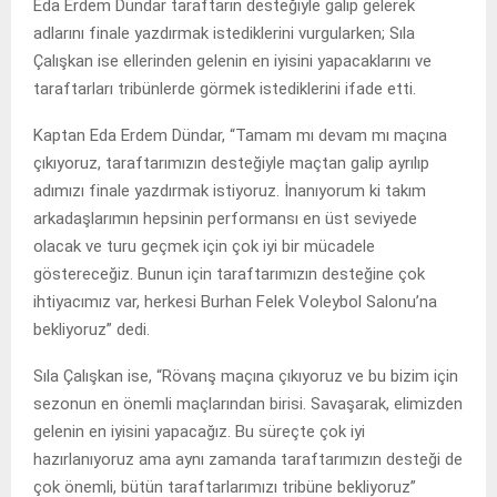
Eda Erdem Dündar taraftarın desteğiyle galip gelerek
adlarını finale yazdırmak istediklerini vurgularken; Sıla
Çalışkan ise ellerinden gelenin en iyisini yapacaklarını ve
taraftarları tribünlerde görmek istediklerini ifade etti.
Kaptan Eda Erdem Dündar, “Tamam mı devam mı maçına
çıkıyoruz, taraftarımızın desteğiyle maçtan galip ayrılıp
adımızı finale yazdırmak istiyoruz. İnanıyorum ki takım
arkadaşlarımın hepsinin performansı en üst seviyede
olacak ve turu geçmek için çok iyi bir mücadele
göstereceğiz. Bunun için taraftarımızın desteğine çok
ihtiyacımız var, herkesi Burhan Felek Voleybol Salonu’na
bekliyoruz” dedi.
Sıla Çalışkan ise, “Rövanş maçına çıkıyoruz ve bu bizim için
sezonun en önemli maçlarından birisi. Savaşarak, elimizden
gelenin en iyisini yapacağız. Bu süreçte çok iyi
hazırlanıyoruz ama aynı zamanda taraftarımızın desteği de
çok önemli, bütün taraftarlarımızı tribüne bekliyoruz”