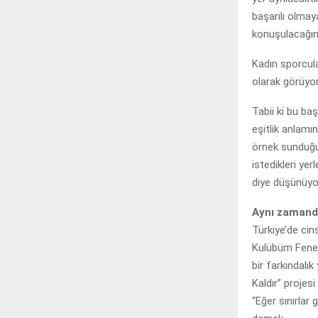
başarılı olmay
konuşulacağın
Kadın sporcula
olarak görüyo
Tabii ki bu ba
eşitlik anlamı
örnek sunduğu
istedikleri ye
diye düşünüy
Aynı zamanda 
Türkiye’de cin
Kulübüm Fener
bir farkındalık
Kaldır” projesi
“Eğer sınırlar