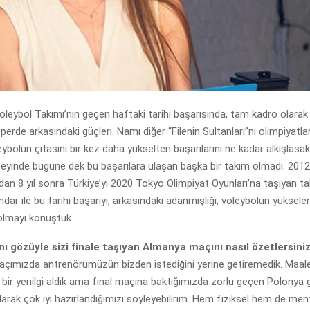
Voleybol Takımı’nın geçen haftaki tarihi başarısında, tam kadro olarak
erde arkasındaki güçleri. Namı diğer “Filenin Sultanları”nı olimpiyatla
eybolun çıtasını bir kez daha yükselten başarılarını ne kadar alkışlasa
zeyinde bugüne dek bu başarılara ulaşan başka bir takım olmadı. 2012
ndan 8 yıl sonra Türkiye’yi 2020 Tokyo Olimpiyat Oyunları’na taşıyan t
ar ile bu tarihi başarıyı, arkasındaki adanmışlığı, voleybolun yükselen
olmayı konuştuk.
ı gözüyle sizi finale taşıyan Almanya maçını nasıl özetlersini
açımızda antrenörümüzün bizden istediğini yerine getiremedik. Maal
bir yenilgi aldık ama final maçına baktığımızda zorlu geçen Polonya g
arak çok iyi hazırlandığımızı söyleyebilirim. Hem fiziksel hem de me