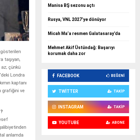
Manisa BŞ sezonu açtı
Rusya, VNL 2027’ye dönüyor
Micah Ma’a resmen Galatasaray’da
Mehmet Akif Üstündağ: Başarıyı
 gösterilen
korumak daha zor
ra taşıyan,
k az; çünkü
’deki Londra
FACEBOOK
BEĞENI
akımın kaptanı
 grafiğini ve
TWITTER
TAKIP
INSTAGRAM
TAKIP
z?
esef
YOUTUBE
ABONE
alibiyetinden
ntal anlamda