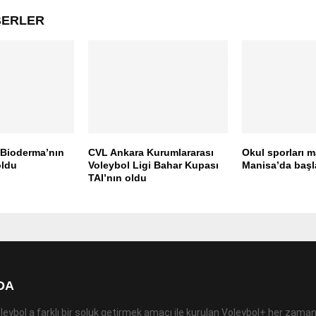
ABERLER
 Bioderma’nın
CVL Ankara Kurumlararası
Okul sporları m
oldu
Voleybol Ligi Bahar Kupası
Manisa’da başl
TAI’nın oldu
DA
leybol a farklı bir soluk getirmek amacı ile kurulan Voleybol+ her zaman