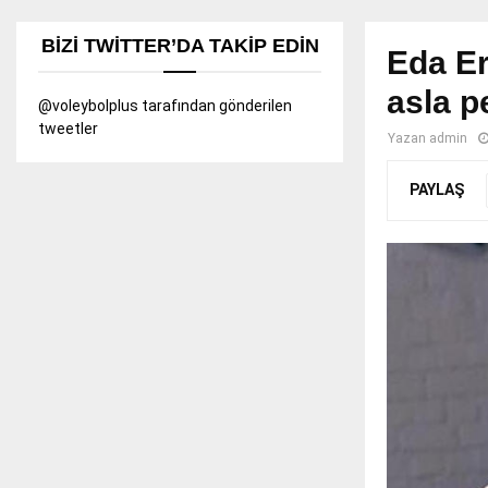
BIZI TWITTER’DA TAKIP EDIN
Eda Er
asla p
@voleybolplus tarafından gönderilen
tweetler
Yazan
admin
PAYLAŞ