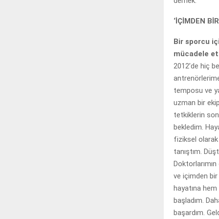
demek.
‘İÇİMDEN Bİ
Bir sporcu iç
mücadele et
2012’de hiç b
antrenörlerim
temposu ve yan
uzman bir ekip
tetkiklerin s
bekledim. Haya
fiziksel olara
tanıştım. Düşt
Doktorlarımın 
ve içimden bi
hayatına hem 
başladım. Dah
başardım. Geld