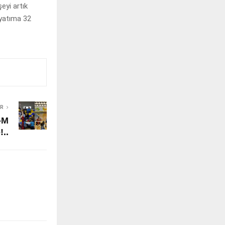
eyi artık
yatıma 32
ER
-M
..