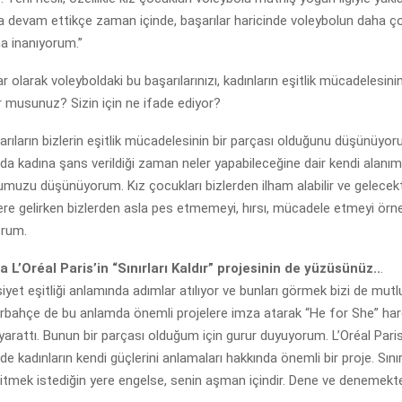
a devam ettikçe zaman içinde, başarılar haricinde voleybolun daha ç
a inanıyorum.”
r olarak voleyboldaki bu başarılarınızı, kadınların eşitlik mücadelesinin
r musunuz? Sizin için ne ifade ediyor?
şarıların bizlerin eşitlik mücadelesinin bir parçası olduğunu düşünüy
nda kadına şans verildiği zaman neler yapabileceğine dair kendi alanım
muzu düşünüyorum. Kız çocukları bizlerden ilham alabilir ve gelece
rlere gelirken bizlerden asla pes etmemeyi, hırsı, mücadele etmeyi örnek
orum.
L’Oréal Paris’in “Sınırları Kaldır” projesinin de yüzüsünüz..
.
siyet eşitliği anlamında adımlar atılıyor ve bunları görmek bizi de mutl
bahçe de bu anlamda önemli projelere imza atarak “He for She” har
 yarattı. Bunun bir parçası olduğum için gurur duyuyorum. L’Oréal Paris’i
 de kadınların kendi güçlerini anlamaları hakkında önemli bir proje. Sını
 gitmek istediğin yere engelse, senin aşman içindir. Dene ve deneme