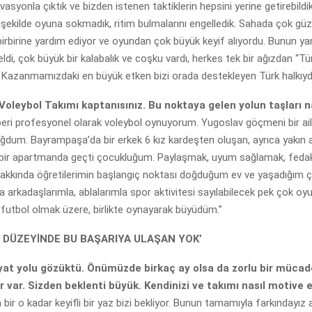
vasyonla çıktık ve bizden istenen taktiklerin hepsini yerine getirebild
r şekilde oyuna sokmadık, ritim bulmalarını engelledik. Sahada çok güze
birbirine yardım ediyor ve oyundan çok büyük keyif alıyordu. Bunun yan
ldi, çok büyük bir kalabalık ve coşku vardı, herkes tek bir ağızdan “Tür
 Kazanmamızdaki en büyük etken bizi orada destekleyen Türk halkıydı 
 Voleybol Takımı kaptanısınız. Bu noktaya gelen yolun taşları n
eri profesyonel olarak voleybol oynuyorum. Yugoslav göçmeni bir ail
ğdum. Bayrampaşa’da bir erkek 6 kız kardeşten oluşan, ayrıca yakın 
bir apartmanda geçti çocukluğum. Paylaşmak, uyum sağlamak, fedak
akkında öğretilerimin başlangıç noktası doğduğum ev ve yaşadığım ç
a arkadaşlarımla, ablalarımla spor aktivitesi sayılabilecek pek çok oy
 futbol olmak üzere, birlikte oynayarak büyüdüm.”
M DÜZEYİNDE BU BAŞARIYA ULAŞAN YOK’
yat yolu gözüktü. Önümüzde birkaç ay olsa da zorlu bir mücad
r var. Sizden beklenti büyük. Kendinizi ve takımı nasıl motive
bir o kadar keyifli bir yaz bizi bekliyor. Bunun tamamıyla farkındayız