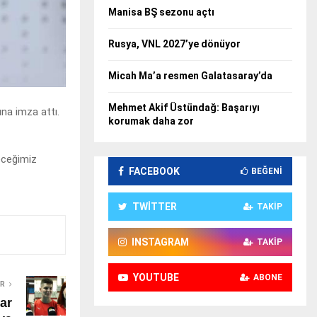
Manisa BŞ sezonu açtı
Rusya, VNL 2027’ye dönüyor
Micah Ma’a resmen Galatasaray’da
Mehmet Akif Üstündağ: Başarıyı
ına imza attı.
korumak daha zor
eceğimiz
FACEBOOK
BEĞENI
TWITTER
TAKIP
INSTAGRAM
TAKIP
YOUTUBE
ABONE
ER
ar