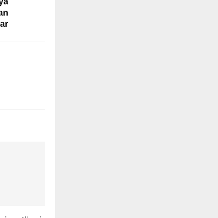
ya
an
ar