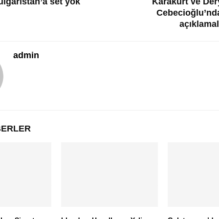
ulgaristan’a set yok
Karakurt ve Der
Cebecioğlu’nd
açıklamal
admin
ABERLER