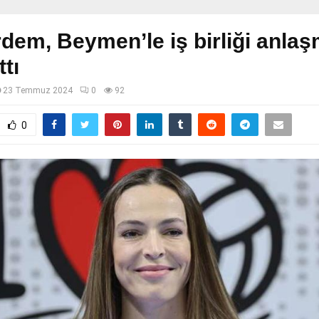
dem, Beymen’le iş birliği anla
ttı
23 Temmuz 2024
0
92
0