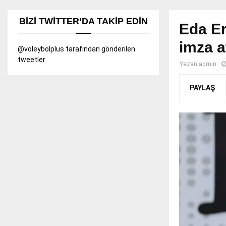
BIZI TWITTER’DA TAKIP EDIN
Eda Er
imza a
@voleybolplus tarafından gönderilen
tweetler
Yazan
admin
PAYLAŞ