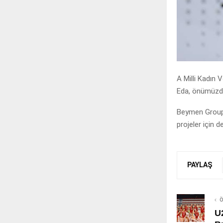
A Milli Kadın 
Eda, önümüzdek
Beymen Group 
projeler için d
PAYLAŞ
Ö
U