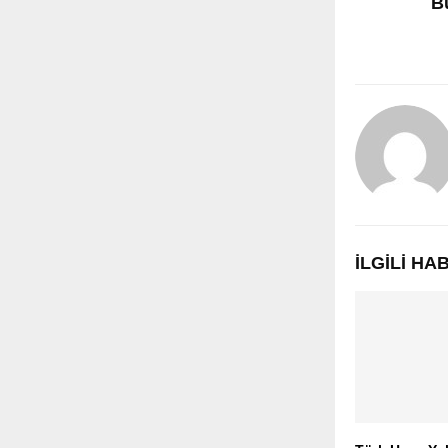
B
İLGILI H