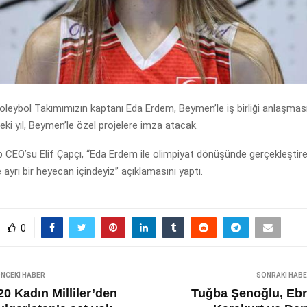
Voleybol Takımımızın kaptanı Eda Erdem, Beymen’le iş birliği anlaşmas
i yıl, Beymen’le özel projelere imza atacak.
CEO’su Elif Çapçı, “Eda Erdem ile olimpiyat dönüşünde gerçekleştir
e ayrı bir heyecan içindeyiz” açıklamasını yaptı.
0
NCEKI HABER
SONRAKI HAB
20 Kadın Milliler’den
Tuğba Şenoğlu, Ebr