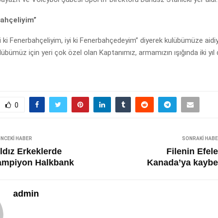
bahçeliyim”
 ki Fenerbahçeliyim, iyi ki Fenerbahçedeyim” diyerek kulübümüze aidiy
lübümüz için yeri çok özel olan Kaptanımız, armamızın ışığında iki yıl
0
NCEKI HABER
SONRAKI HAB
ldız Erkeklerde
Filenin Efele
ampiyon Halkbank
Kanada’ya kaybet
admin