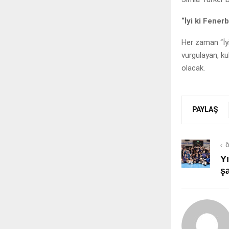
“İyi ki Fener
Her zaman “İyi
vurgulayan, ku
olacak.
PAYLAŞ
Ö
Yı
ş