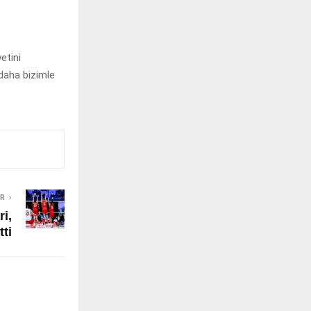
etini
 daha bizimle
ER
ri,
ti