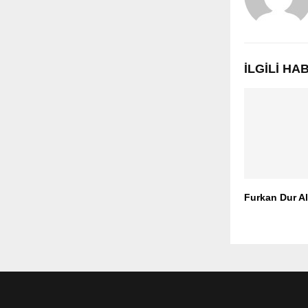
İLGILI H
Furkan Dur A