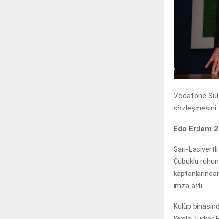
Vodafone Sult
sözleşmesini 2
Eda Erdem 2 
Sarı-Lacivertl
Çubuklu ruhun
kaptanlarından
imza attı.
Kulüp binasınd
Simla Türker B