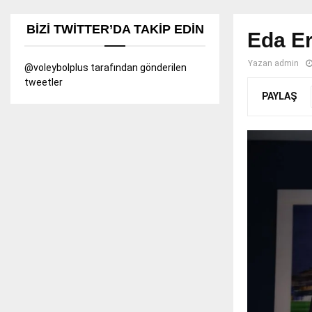
BIZI TWITTER’DA TAKIP EDIN
Eda Er
Yazan
admin
@voleybolplus tarafından gönderilen
tweetler
PAYLAŞ