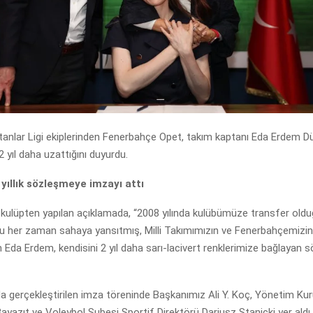
anlar Ligi ekiplerinden Fenerbahçe Opet, takım kaptanı Eda Erdem Dü
 yıl daha uzattığını duyurdu.
yıllık sözleşmeye imzayı attı
i kulüpten yapılan açıklamada, “2008 yılında kulübümüze transfer old
u her zaman sahaya yansıtmış, Milli Takımımızın ve Fenerbahçemizi
 Eda Erdem, kendisini 2 yıl daha sarı-lacivert renklerimize bağlayan
a gerçekleştirilen imza töreninde Başkanımız Ali Y. Koç, Yönetim Ku
ayazıt ve Voleybol Şubesi Sportif Direktörü Dariusz Stanicki yer aldı.