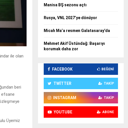
Manisa BŞ sezonu açtı
Rusya, VNL 2027’ye dönüyor
Micah Ma’a resmen Galatasaray’da
Mehmet Akif Üstündağ: Başarıyı
korumak daha zor
ndar ile olan
FACEBOOK
BEĞENI
TWITTER
TAKIP
uğundan beri
n efsane
INSTAGRAM
TAKIP
 sözleşmeye
YOUTUBE
ABONE
rulu Üyemiz