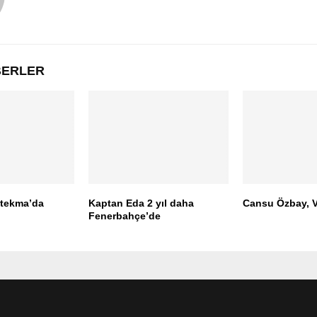
ABERLER
ltekma’da
Kaptan Eda 2 yıl daha
Cansu Özbay, V
Fenerbahçe’de