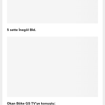
5 sette İnegöl Bld.
Okan Böke GS TV’ye konuştu: