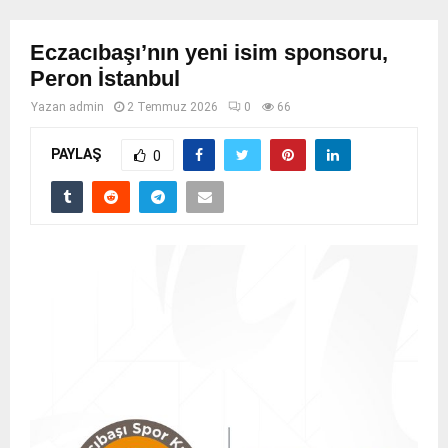
Eczacıbaşı’nın yeni isim sponsoru,
Peron İstanbul
Yazan
admin
2 Temmuz 2026
0
66
PAYLAŞ
0