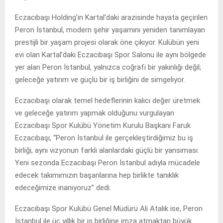
Eczacıbaşı Holding’in Kartal’daki arazisinde hayata geçirilen
Peron İstanbul, modern şehir yaşamını yeniden tanımlayan
prestijli bir yaşam projesi olarak öne çıkıyor. Kulübün yeni
evi olan Kartal’daki Eczacıbaşı Spor Salonu ile aynı bölgede
yer alan Peron İstanbul, yalnızca coğrafi bir yakınlığı değil;
geleceğe yatırım ve güçlü bir iş birliğini de simgeliyor.
Eczacıbaşı olarak temel hedeflerinin kalıcı değer üretmek
ve geleceğe yatırım yapmak olduğunu vurgulayan
Eczacıbaşı Spor Kulübü Yönetim Kurulu Başkanı Faruk
Eczacıbaşı, “Peron İstanbul ile gerçekleştirdiğimiz bu iş
birliği, aynı vizyonun farklı alanlardaki güçlü bir yansıması.
Yeni sezonda Eczacıbaşı Peron İstanbul adıyla mücadele
edecek takımımızın başarılarına hep birlikte tanıklık
edeceğimize inanıyoruz” dedi.
Eczacıbaşı Spor Kulübü Genel Müdürü Ali Atalık ise, Peron
İstanbul ile üç yıllık bir iş birliğine imza atmaktan büyük