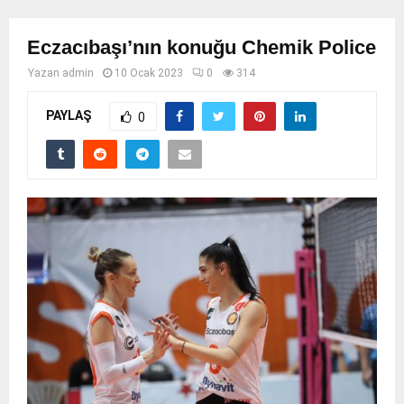
Eczacıbaşı’nın konuğu Chemik Police
Yazan
admin
10 Ocak 2023
0
314
PAYLAŞ
0