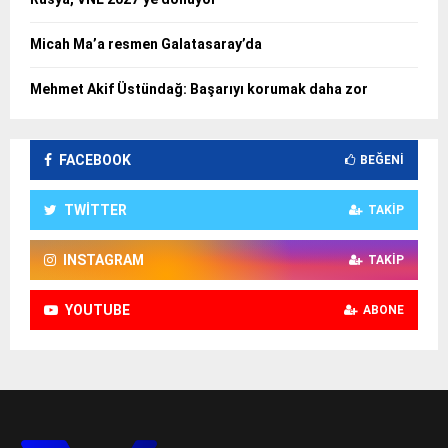
Micah Ma’a resmen Galatasaray’da
Mehmet Akif Üstündağ: Başarıyı korumak daha zor
FACEBOOK
BEĞENI
TWITTER
TAKIP
INSTAGRAM
TAKIP
YOUTUBE
ABONE