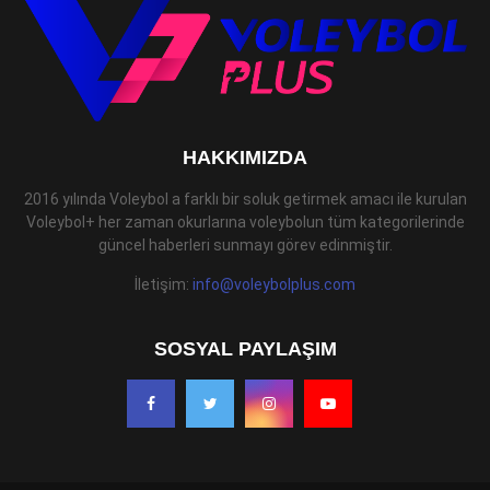
HAKKIMIZDA
2016 yılında Voleybol a farklı bir soluk getirmek amacı ile kurulan
Voleybol+ her zaman okurlarına voleybolun tüm kategorilerinde
güncel haberleri sunmayı görev edinmiştir.
İletişim:
info@voleybolplus.com
SOSYAL PAYLAŞIM