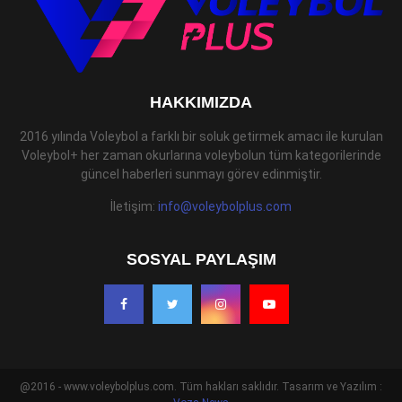
HAKKIMIZDA
2016 yılında Voleybol a farklı bir soluk getirmek amacı ile kurulan
Voleybol+ her zaman okurlarına voleybolun tüm kategorilerinde
güncel haberleri sunmayı görev edinmiştir.
İletişim:
info@voleybolplus.com
SOSYAL PAYLAŞIM
@2016 - www.voleybolplus.com. Tüm hakları saklıdır. Tasarım ve Yazılım :