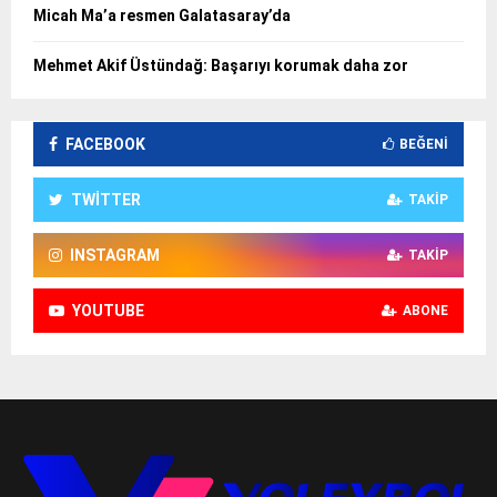
Micah Ma’a resmen Galatasaray’da
Mehmet Akif Üstündağ: Başarıyı korumak daha zor
FACEBOOK
BEĞENI
TWITTER
TAKIP
INSTAGRAM
TAKIP
YOUTUBE
ABONE