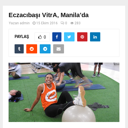
Eczacıbaşı VitrA, Manila’da
Yazan
admin
15 Ekim 2016
0
283
PAYLAŞ
0