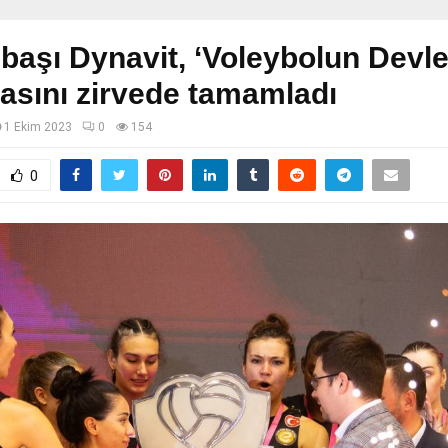
başı Dynavit, ‘Voleybolun Devler
asını zirvede tamamladı
1 Ekim 2023
0
154
0