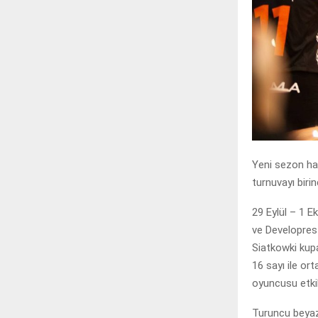
Yeni sezon haz
turnuvayı birin
29 Eylül – 1 E
ve Developres
Siatkowki kupa
16 sayı ile o
oyuncusu etkil
Turuncu beyazl