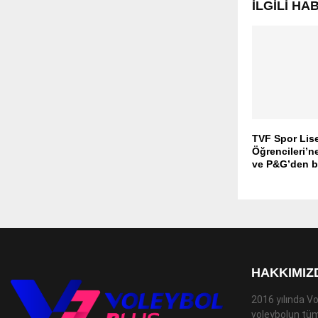
İLGILI H
TVF Spor Lis
Öğrencileri’n
ve P&G’den b
HAKKIMIZ
2016 yılında Vo
voleybolun tüm