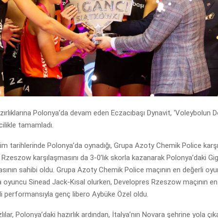
ırlıklarına Polonya’da devam eden Eczacıbaşı Dynavit, ‘Voleybolun Dev
cilikle tamamladı.
kim tarihlerinde Polonya’da oynadığı, Grupa Azoty Chemik Police karş
 Rzeszow karşılaşmasını da 3-0’lık skorla kazanarak Polonya’daki Gi
sının sahibi oldu. Grupa Azoty Chemik Police maçının en değerli oyu
rta oyuncu Sinead Jack-Kısal olurken, Developres Rzeszow maçının en 
i performansıyla genç libero Aybüke Özel oldu.
ılar, Polonya’daki hazırlık ardından, İtalya’nın Novara şehrine yola çık