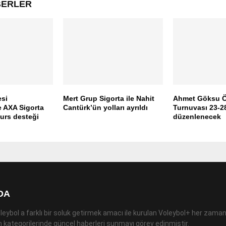
ABERLER
esi
Mert Grup Sigorta ile Nahit
Ahmet Göksu Ö
e AXA Sigorta
Cantürk’ün yolları ayrıldı
Turnuvası 23-28
urs desteği
düzenlenecek
DA
leybol a farklı bir soluk getirmek amacı ile kurulan Voleybol+ her zaman
 kategorilerinde güncel haberleri sunmayı görev edinmiştir.