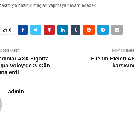
takımıyla hazırlık maçları yapmaya devam edecek.
0
NCEKI HABER
SONRAKI HAB
adınlar AXA Sigorta
Filenin Efeleri 
upa Voley’de 2. Gün
karşısın
ona erdi
admin