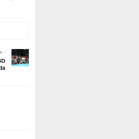
ER
ABD
da