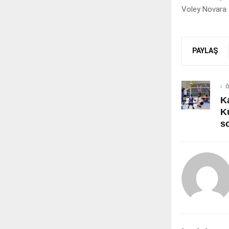
Voley Novara 
PAYLAŞ
Ö
K
K
s