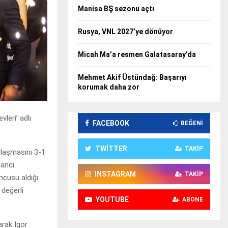
Manisa BŞ sezonu açtı
Rusya, VNL 2027’ye dönüyor
Micah Ma’a resmen Galatasaray’da
Mehmet Akif Üstündağ: Başarıyı
korumak daha zor
leri’ adlı
FACEBOOK
BEĞENI
TWITTER
TAKIP
ılaşmasını 3-1
ganci
INSTAGRAM
TAKIP
ncusu aldığı
değerli
YOUTUBE
ABONE
arak Igor