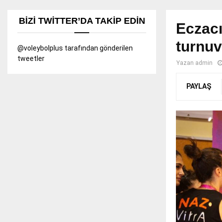
BIZI TWITTER’DA TAKIP EDIN
Eczacı
turnuv
@voleybolplus tarafından gönderilen
tweetler
Yazan
admin
PAYLAŞ