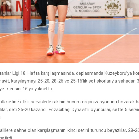
anlar Ligi 18. Hafta karşılaşmasında, deplasmanda Kuzeyboru’ya ko
avit, karşılaşmayı 25-20, 28-26 ve 25-16‘lık set skorlarıyla sahadan 3
iyet serisini 16’ya yükseltti.
ilk setine etkili servislerle rakibin hücum organizasyonunu bozarak 
ılar, seti 25-20 kazandı. Eczacıbaşı Dynavit’li oyuncular, sette 5 servi
.
llilere sahne olan karşılaşmanın ikinci setini turuncu beyazlılar, 28-
etirdi.