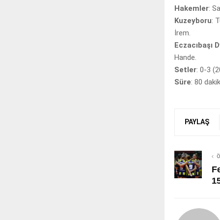
Hakemler
: S
Kuzeyboru
: 
İrem.
Eczacıbaşı D
Hande.
Setler
: 0-3 (
Süre
: 80 daki
PAYLAŞ
Ö
F
15