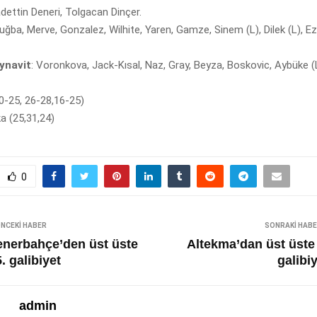
adettin Deneri, Tolgacan Dinçer.
Tuğba, Merve, Gonzalez, Wilhite, Yaren, Gamze, Sinem (L), Dilek (L), Ez
ynavit
: Voronkova, Jack-Kısal, Naz, Gray, Beyza, Boskovic, Aybüke (L)
20-25, 26-28,16-25)
ka (25,31,24)
0
NCEKI HABER
SONRAKI HAB
enerbahçe’den üst üste
Altekma’dan üst üste 
. galibiyet
galibi
admin