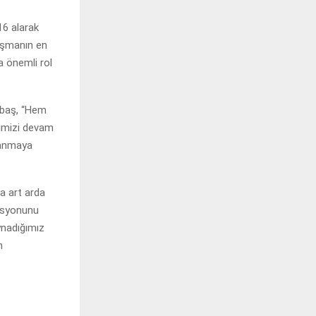
16 alarak
laşmanın en
a önemli rol
kbaş, “Hem
mimizi devam
zanmaya
a art arda
zasyonunu
ynadığımız
m