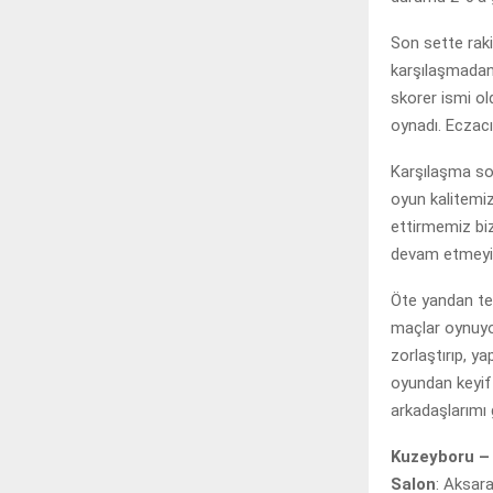
Son sette raki
karşılaşmadan 
skorer ismi ol
oynadı. Eczacıb
Karşılaşma so
oyun kalitemiz
ettirmemiz bi
devam etmeyi 
Öte yandan te
maçlar oynuyo
zorlaştırıp, y
oyundan keyif 
arkadaşlarımı 
Kuzeyboru – 
Salon
: Aksar