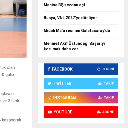
Manisa BŞ sezonu açtı
Rusya, VNL 2027’ye dönüyor
Micah Ma’a resmen Galatasaray’da
Mehmet Akif Üstündağ: Başarıyı
korumak daha zor
nuk olan
FACEBOOK
BEĞENI
-0 galip
TWITTER
TAKIP
başlayan
INSTAGRAM
TAKIP
s ve 3 blok
YOUTUBE
ABONE
26 kazanarak