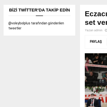
BIZI TWITTER’DA TAKIP EDIN
Eczacı
set ve
@voleybolplus tarafından gönderilen
tweetler
Yazan
admin
PAYLAŞ