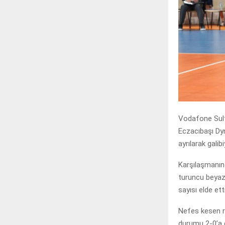
Vodafone Sult
Eczacıbaşı Dyn
ayrılarak galib
Karşılaşmanın 
turuncu beyazl
sayısı elde etti
Nefes kesen ra
durumu 2-0’a g