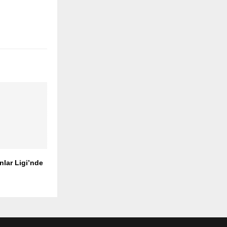
nlar Ligi’nde
ı