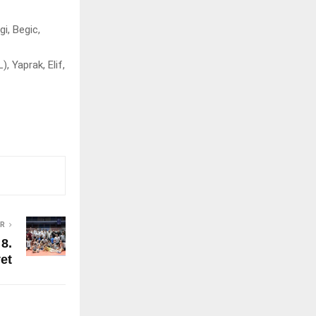
gi, Begic,
, Yaprak, Elif,
ER
8.
yet