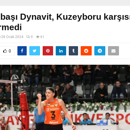
başı Dynavit, Kuzeyboru karşıs
rmedi
28 Ocak 2024
0
61
0