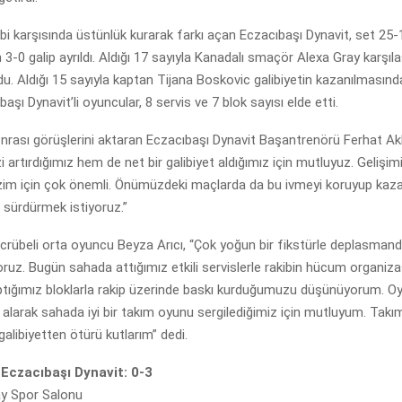
bi karşısında üstünlük kurarak farkı açan Eczacıbaşı Dynavit, set 25-
3-0 galip ayrıldı. Aldığı 17 sayıyla Kanadalı smaçör Alexa Gray karşı
du. Aldığı 15 sayıyla kaptan Tijana Boskovic galibiyetin kazanılmasınd
aşı Dynavit’li oyuncular, 8 servis ve 7 blok sayısı elde etti.
nrası görüşlerini aktaran Eczacıbaşı Dynavit Başantrenörü Ferhat A
i artırdığımız hem de net bir galibiyet aldığımız için mutluyuz. Gelişi
zim için çok önemli. Önümüzdeki maçlarda da bu ivmeyi koruyup ka
sürdürmek istiyoruz.”
crübeli orta oyuncu Beyza Arıcı, “Çok yoğun bir fikstürle deplasmand
ruz. Bugün sahada attığımız etkili servislerle rakibin hücum organi
aptığımız bloklarla rakip üzerinde baskı kurduğumuzu düşünüyorum. O
alarak sahada iyi bir takım oyunu sergilediğimiz için mutluyum. Takı
galibiyetten ötürü kutlarım” dedi.
Eczacıbaşı Dynavit: 0-3
ay Spor Salonu