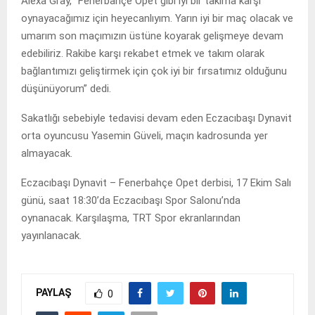
Alexa Gray, “Fenerbahçe Opet gibi iyi bir takıma karşı
oynayacağımız için heyecanlıyım. Yarın iyi bir maç olacak ve
umarım son maçımızın üstüne koyarak gelişmeye devam
edebiliriz. Rakibe karşı rekabet etmek ve takım olarak
bağlantımızı geliştirmek için çok iyi bir fırsatımız olduğunu
düşünüyorum” dedi.
Sakatlığı sebebiyle tedavisi devam eden Eczacıbaşı Dynavit
orta oyuncusu Yasemin Güveli, maçın kadrosunda yer
almayacak.
Eczacıbaşı Dynavit – Fenerbahçe Opet derbisi, 17 Ekim Salı
günü, saat 18:30’da Eczacıbaşı Spor Salonu’nda
oynanacak. Karşılaşma, TRT Spor ekranlarından
yayınlanacak.
PAYLAŞ
0