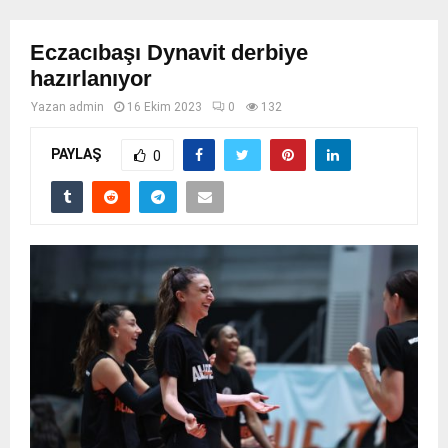
Eczacıbaşı Dynavit derbiye
hazırlanıyor
Yazan
admin
16 Ekim 2023
0
132
PAYLAŞ
0