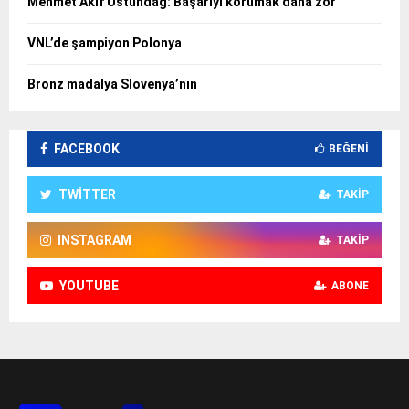
Mehmet Akif Üstündağ: Başarıyı korumak daha zor
VNL’de şampiyon Polonya
Bronz madalya Slovenya’nın
FACEBOOK
BEĞENI
TWITTER
TAKIP
INSTAGRAM
TAKIP
YOUTUBE
ABONE