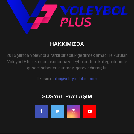
HAKKIMIZDA
2016 yılında Voleybol a farklı bir soluk getirmek amacı ile kurulan
Voleybol+ her zaman okurlarına voleybolun tüm kategorilerinde
güncel haberleri sunmayı görev edinmiştir.
İletişim:
info@voleybolplus.com
SOSYAL PAYLAŞIM