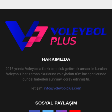
HAKKIMIZDA
2016 yılında Voleybol a farklı bir soluk getirmek amacı ile kurulan
Voleybol+ her zaman okurlarına voleybolun tüm kategorilerinde
güncel haberleri sunmayı görev edinmiştir.
İletişim:
info@voleybolplus.com
SOSYAL PAYLAŞIM