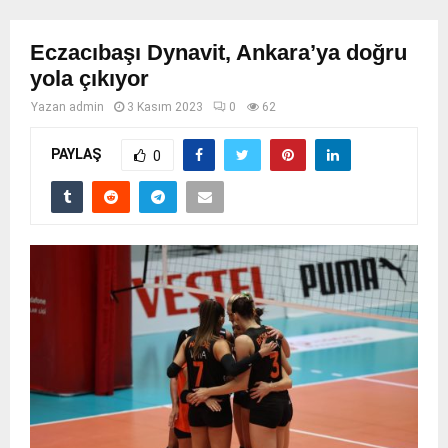
Eczacıbaşı Dynavit, Ankara’ya doğru
yola çıkıyor
Yazan
admin
3 Kasım 2023
0
62
PAYLAŞ
0