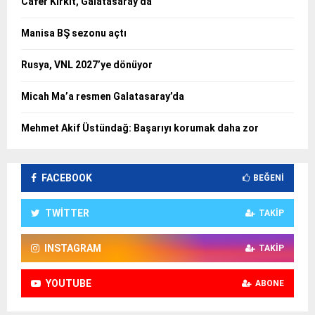
Cafer Kirkit, Galatasaray’da
Manisa BŞ sezonu açtı
Rusya, VNL 2027’ye dönüyor
Micah Ma’a resmen Galatasaray’da
Mehmet Akif Üstündağ: Başarıyı korumak daha zor
FACEBOOK
BEĞENI
TWITTER
TAKIP
INSTAGRAM
TAKIP
YOUTUBE
ABONE