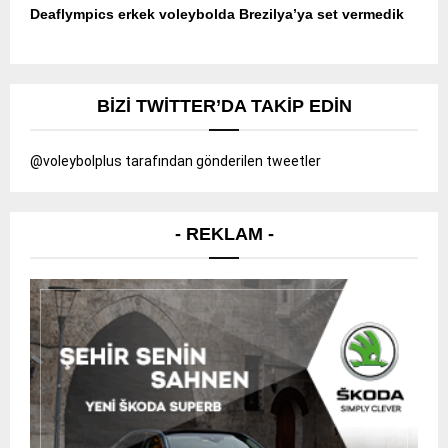
Deaflympics erkek voleybolda Brezilya’ya set vermedik
BIZI TWITTER’DA TAKIP EDIN
@voleybolplus tarafından gönderilen tweetler
- REKLAM -