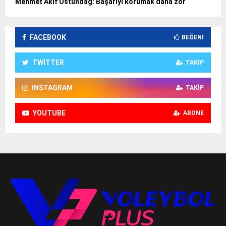
Mehmet Akif Üstündağ: Başarıyı korumak daha zor
FACEBOOK
BEĞENI
TWITTER
TAKIP
INSTAGRAM
TAKIP
YOUTUBE
ABONE