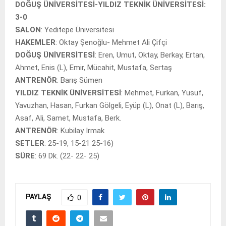
DOĞUŞ ÜNİVERSİTESİ-YILDIZ TEKNİK ÜNİVERSİTESİ:
3-0
SALON
: Yeditepe Üniversitesi
HAKEMLER
: Oktay Şenoğlu- Mehmet Ali Çifçi
DOĞUŞ ÜNİVERSİTESİ
: Eren, Umut, Oktay, Berkay, Ertan,
Ahmet, Enis (L), Emir, Mücahit, Mustafa, Sertaş
ANTRENÖR
: Barış Sümen
YILDIZ TEKNİK ÜNİVERSİTESİ
: Mehmet, Furkan, Yusuf,
Yavuzhan, Hasan, Furkan Gölgeli, Eyüp (L), Onat (L), Barış,
Asaf, Ali, Samet, Mustafa, Berk.
ANTRENÖR
: Kubilay Irmak
SETLER
: 25-19, 15-21 25-16)
SÜRE
: 69 Dk. (22- 22- 25)
PAYLAŞ
0