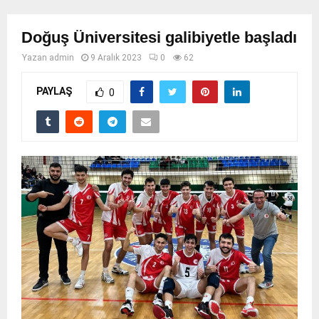
Doğuş Üniversitesi galibiyetle başladı
Yazan
admin
9 Aralık 2023
0
62
PAYLAŞ
0