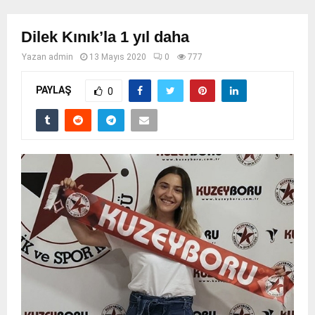
Dilek Kınık’la 1 yıl daha
Yazan
admin
13 Mayıs 2020
0
777
PAYLAŞ
0