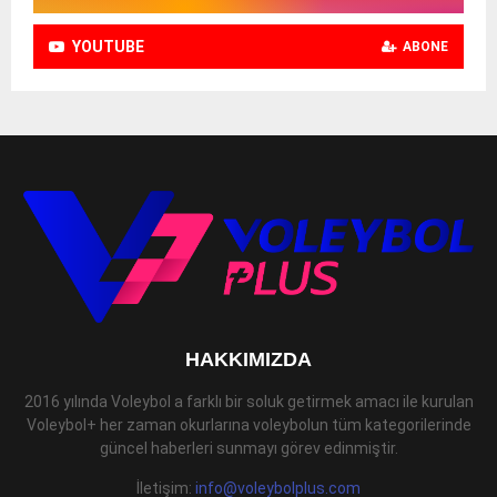
YOUTUBE
ABONE
HAKKIMIZDA
2016 yılında Voleybol a farklı bir soluk getirmek amacı ile kurulan
Voleybol+ her zaman okurlarına voleybolun tüm kategorilerinde
güncel haberleri sunmayı görev edinmiştir.
İletişim:
info@voleybolplus.com