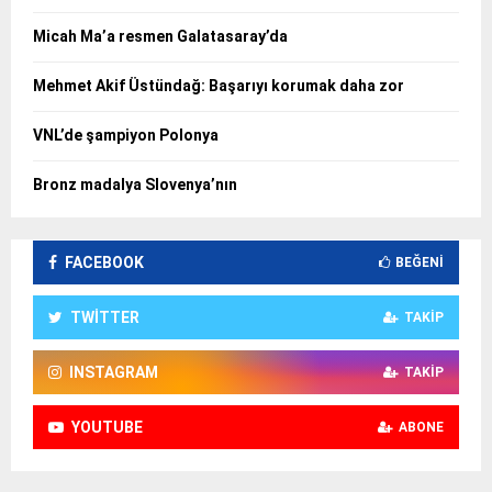
Micah Ma’a resmen Galatasaray’da
Mehmet Akif Üstündağ: Başarıyı korumak daha zor
VNL’de şampiyon Polonya
Bronz madalya Slovenya’nın
FACEBOOK
BEĞENI
TWITTER
TAKIP
INSTAGRAM
TAKIP
YOUTUBE
ABONE