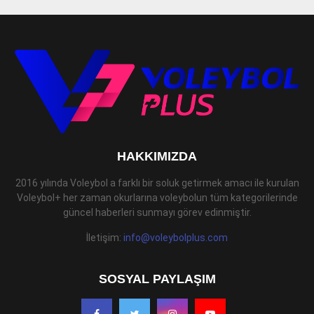
HAKKIMIZDA
2016 yılında Voleybol a farklı bir soluk getirmek amacı ile kurulan
Voleybol+ her zaman okurlarına voleybolun tüm kategorilerinde
güncel haberleri sunmayı görev edinmiştir.
İletişim:
info@voleybolplus.com
SOSYAL PAYLAŞIM