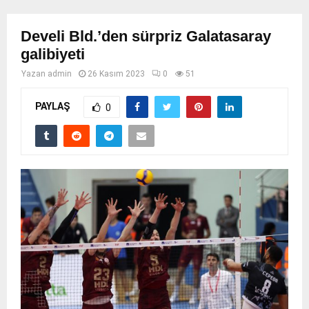
Develi Bld.’den sürpriz Galatasaray
galibiyeti
Yazan
admin
26 Kasım 2023
0
51
PAYLAŞ
0