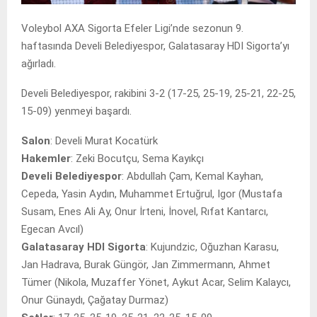
Voleybol AXA Sigorta Efeler Ligi’nde sezonun 9.
haftasında Develi Belediyespor, Galatasaray HDI Sigorta’yı
ağırladı.
Develi Belediyespor, rakibini 3-2 (17-25, 25-19, 25-21, 22-25,
15-09) yenmeyi başardı.
Salon
: Develi Murat Kocatürk
Hakemler
: Zeki Bocutçu, Sema Kayıkçı
Develi Belediyespor
: Abdullah Çam, Kemal Kayhan,
Cepeda, Yasin Aydın, Muhammet Ertuğrul, Igor (Mustafa
Susam, Enes Ali Ay, Onur İrteni, İnovel, Rıfat Kantarcı,
Egecan Avcıl)
Galatasaray HDI Sigorta
: Kujundzic, Oğuzhan Karasu,
Jan Hadrava, Burak Güngör, Jan Zimmermann, Ahmet
Tümer (Nikola, Muzaffer Yönet, Aykut Acar, Selim Kalaycı,
Onur Günaydı, Çağatay Durmaz)