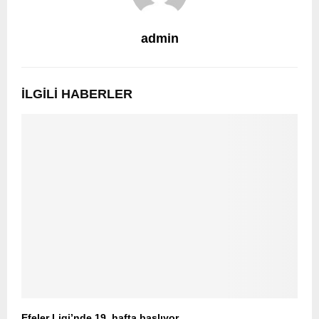
admin
İLGILI HABERLER
Efeler Ligi’nde 19. hafta başlıyor