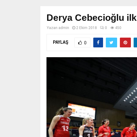
Derya Cebecioğlu ilk 
Yazan
admin
2 Ekim 2018
0
450
PAYLAŞ
0