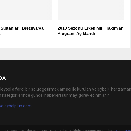
 Sultanları, Brezilya’ya
2019 Sezonu Erkek Milli Takımlar
i
Programı Açıklandı
DA
leybol a farklı bir soluk getirmek amacı ile kurulan Voleybol+ her zaman
 kategorilerinde güncel haberleri sunmayı görev edinmiştir.
voleybolplus.com
2016 - www.voleybolplus.com. Tüm hakları saklıdır. Tasarım ve Yazılım :
Voza Ne