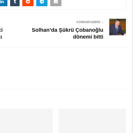
SONRAKI HABER
ci
Solhan’da Şükrü Çobanoğlu
ı
dönemi bitti