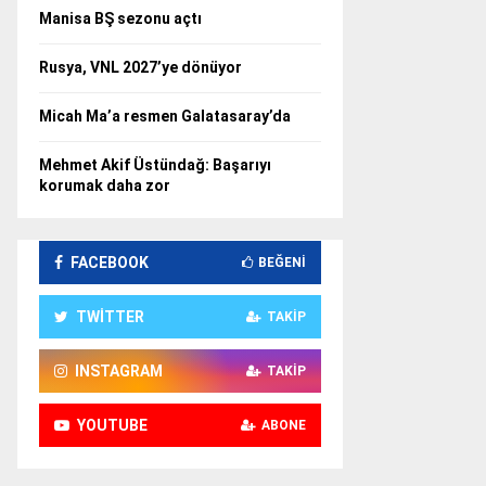
Manisa BŞ sezonu açtı
Rusya, VNL 2027’ye dönüyor
Micah Ma’a resmen Galatasaray’da
Mehmet Akif Üstündağ: Başarıyı
korumak daha zor
FACEBOOK
BEĞENI
TWITTER
TAKIP
INSTAGRAM
TAKIP
YOUTUBE
ABONE