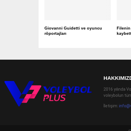
Giovanni Guidetti ve oyuncu
Filenin
röportajları
kaybett
HAKKIMIZ
2016 yılında Vo
voleybolun tüm
İletişim:
info@
@