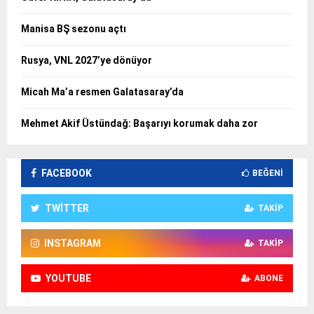
Manisa BŞ sezonu açtı
Rusya, VNL 2027’ye dönüyor
Micah Ma’a resmen Galatasaray’da
Mehmet Akif Üstündağ: Başarıyı korumak daha zor
FACEBOOK
BEĞENI
TWITTER
TAKIP
INSTAGRAM
TAKIP
YOUTUBE
ABONE