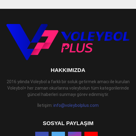
HAKKIMIZDA
2016 yılında Voleybol a farklı bir soluk getirmek amacı ile kurulan
Voleybol+ her zaman okurlarına voleybolun tüm kategorilerinde
güncel haberleri sunmayı görev edinmiştir.
İletişim:
info@voleybolplus.com
SOSYAL PAYLAŞIM