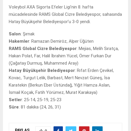
Voleybol AXA Sigorta Efeler Ligi’nin 8. hafta
mücadelesinde RAMS Global Cizre Belediyespor, sahasında
Hatay Büyükşehir Belediyespor’u 3-0 yendi.
Salon
: Şırnak
Hakemler
: Ramazan Demiröz, Alper Üğüten
RAMS Global Cizre Belediyespor
: Mejias, Melih Sıratça,
Hakan Polat, Far, Halil İbrahim Yücel, Ömer Furkan Dur
(Çağatay Durmuş, Muhammed Aray)
Hatay Büyükşehir Belediyespor
: Rıfat Erden Çevikel,
Kovac, Turgut Lelik, Barbast, Mert Nevzat Güneş, İsa
Karatekin (Berkun Eber Üstündağ, Yiğit Hamza Aslan,
İsmail Koçak, Fatih Yörümez, Murat Karakaya)
Setler
: 25-14, 25-19, 25-23
Süre
: 81 dakika (24, 26, 31)
PAYLAŞ