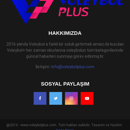
HAKKIMIZDA
2016 yılında Voleybol a farklı bir soluk getirmek amacı ile kurulan
Voleybol+ her zaman okurlarına voleybolun tüm kategorilerinde
güncel haberleri sunmayı görev edinmiştir.
İletişim:
info@voleybolplus.com
SOSYAL PAYLAŞIM
@2016 - www.voleybolplus.com. Tüm hakları saklıdır. Tasarım ve Yazılım :