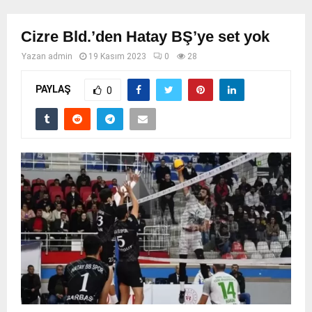
Cizre Bld.’den Hatay BŞ’ye set yok
Yazan
admin
19 Kasım 2023
0
28
PAYLAŞ
0