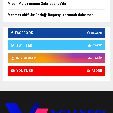
Micah Ma’a resmen Galatasaray’da
Mehmet Akif Üstündağ: Başarıyı korumak daha zor
FACEBOOK
BEĞENI
TWITTER
TAKIP
INSTAGRAM
TAKIP
YOUTUBE
ABONE