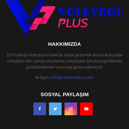
HAKKIMIZDA
2016 yılında Voleybol a farklı bir soluk getirmek amacı ile kurulan
Voleybol+ her zaman okurlarına voleybolun tüm kategorilerinde
güncel haberleri sunmayı görev edinmiştir.
İletişim:
info@voleybolplus.com
SOSYAL PAYLAŞIM