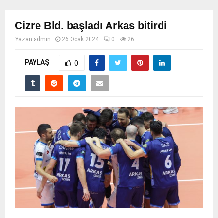
Cizre Bld. başladı Arkas bitirdi
Yazan
admin
26 Ocak 2024
0
26
PAYLAŞ
0