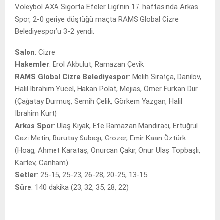
Voleybol AXA Sigorta Efeler Ligi’nin 17. haftasında Arkas
Spor, 2-0 geriye düştüğü maçta RAMS Global Cizre
Belediyespor’u 3-2 yendi.
Salon
: Cizre
Hakemler
: Erol Akbulut, Ramazan Çevik
RAMS Global Cizre Belediyespor
: Melih Sıratça, Danilov,
Halil İbrahim Yücel, Hakan Polat, Mejias, Ömer Furkan Dur
(Çağatay Durmuş, Semih Çelik, Görkem Yazgan, Halil
İbrahim Kurt)
Arkas Spor
: Ulaş Kıyak, Efe Ramazan Mandıracı, Ertuğrul
Gazi Metin, Burutay Subaşı, Grozer, Emir Kaan Öztürk
(Hoag, Ahmet Karataş, Onurcan Çakır, Onur Ulaş Topbaşlı,
Kartev, Canham)
Setler
: 25-15, 25-23, 26-28, 20-25, 13-15
Süre
: 140 dakika (23, 32, 35, 28, 22)