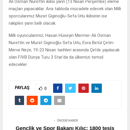
Ali Osman Nurettin ikilisi yarın (13 Nisan Perşembe) eleme
maçları yapacaklar. Ana tabloda mücadele edecek olan Milli
sporcularımız Murat Giginoğlu-Sefa Urlu ikilisinin ise
rakipleri yarın belli olacak.
Milli oyuncularımız; Hasan Hüseyin Mermer-Ali Osman
Nurettin ve Murat Giginoğlu-Sefa Urlu, Esra Betül Çetin-
Merve Nezir, 19-23 Nisan tarihleri arasında Çin’de yapılacak
olan FIVB Dünya Turu 3 Star’da da ülkemizi temsil
edecekler.
PAYLAŞ
0
ÖNCEKI HABER
Gençlik ve Spor Bakanı Kılıç: 1800 tesis