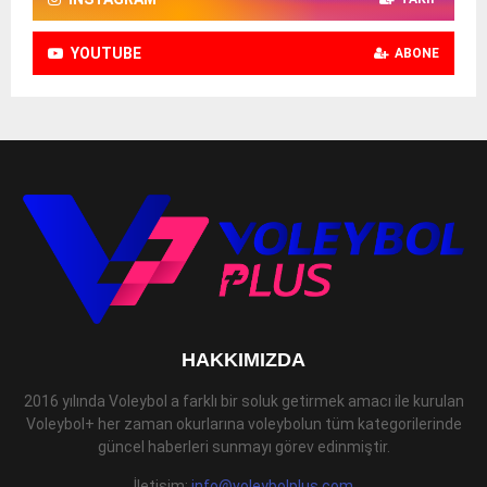
YOUTUBE
ABONE
HAKKIMIZDA
2016 yılında Voleybol a farklı bir soluk getirmek amacı ile kurulan
Voleybol+ her zaman okurlarına voleybolun tüm kategorilerinde
güncel haberleri sunmayı görev edinmiştir.
İletişim:
info@voleybolplus.com