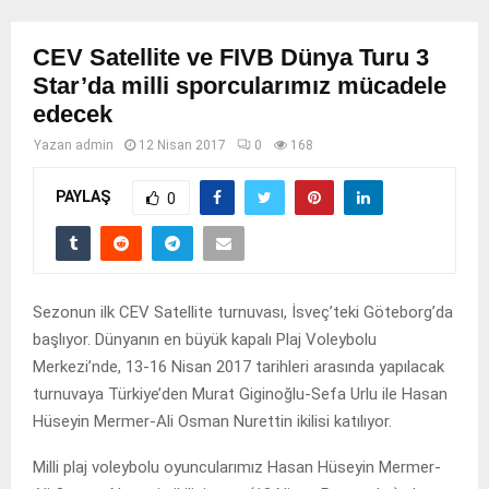
CEV Satellite ve FIVB Dünya Turu 3
Star’da milli sporcularımız mücadele
edecek
Yazan
admin
12 Nisan 2017
0
168
PAYLAŞ
0
Sezonun ilk CEV Satellite turnuvası, İsveç’teki Göteborg’da
başlıyor. Dünyanın en büyük kapalı Plaj Voleybolu
Merkezi’nde, 13-16 Nisan 2017 tarihleri arasında yapılacak
turnuvaya Türkiye’den Murat Giginoğlu-Sefa Urlu ile Hasan
Hüseyin Mermer-Ali Osman Nurettin ikilisi katılıyor.
Milli plaj voleybolu oyuncularımız Hasan Hüseyin Mermer-